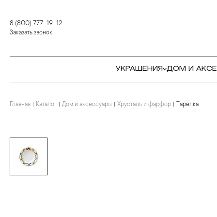
8 (800) 777-19-12
Заказать звонок
УКРАШЕНИЯ
ДОМ И АКС
Главная
Каталог
Дом и аксессуары
Хрусталь и фарфор
Тарелка
КОЛЬЦА
СТОЛОВЫЕ ПРИБОРЫ
КОЛЬЦА
СЕРЬГИ
СЕРВИРОВКА СТОЛА
СЕРЬГИ
ПОДВЕСКИ И КРЕСТЫ
ДЛЯ ЧАЯ
БРАСЛЕТЫ
БРОШИ
ДЛЯ КОФЕ
КОЛЬЕ И ПОДВЕСКИ
КОЛЬЕ
БАР
БРОШИ
ЦЕПИ
ДЕТЯМ
КАМНЕРЕЗНОЕ
ИСКУССТВО