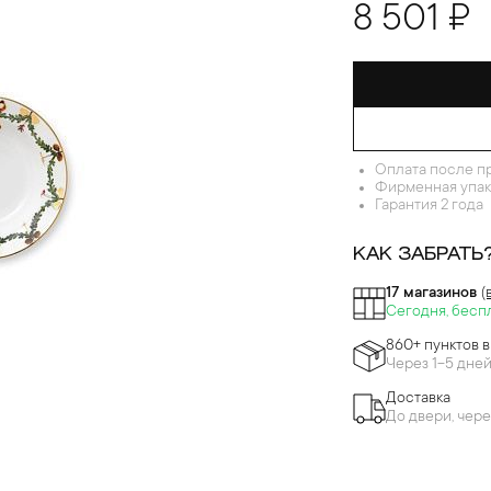
8 501 ₽
Оплата после п
Фирменная упак
Гарантия 2 года
КАК ЗАБРАТЬ
17 магазинов
(
Сегодня, бесп
860+ пунктов 
Через 1-5 дне
Доставка
До двери, чере