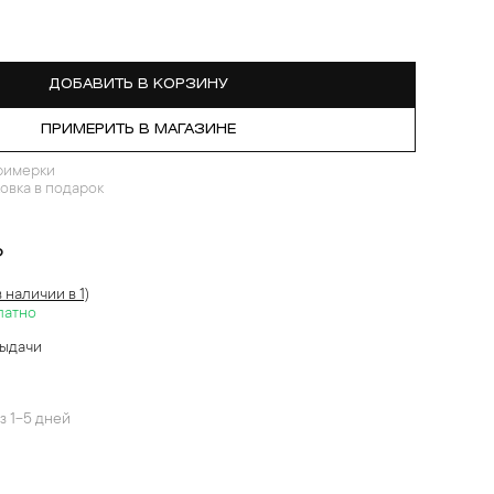
ДОБАВИТЬ В КОРЗИНУ
ПРИМЕРИТЬ В МАГАЗИНЕ
римерки
овка в подарок
?
в наличии в 1)
латно
выдачи
й
з 1-5 дней