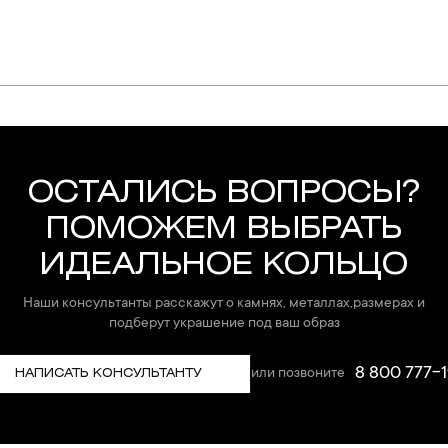
упают в реакцию с внешней средой. Изделия из драгоценных металл
дств, содержащих хлор и активный кислород и при нанесении кос
вызывает появление темного налета, а золотые украшения от возде
абиваются в микроцарапины и притягивают к себе пыль. Из-за сме
ОСТАЛИСЬ ВОПРОСЫ?
альных мешочках. Так будет меньше шансов повредить украшение 
ПОМОЖЕМ ВЫБРАТЬ
е. Особенно беречь от воздействия влаги, необходимо позолоченные
ИДЕАЛЬНОЕ КОЛЬЦО
реже одного раза в месяц, а также регулярно протирать их фланелев
Наши консультанты расскажут о камнях, металлах,размерах и
подберут украшение под ваш образ
8 800 777-1
или позвоните
НАПИСАТЬ КОНСУЛЬТАНТУ