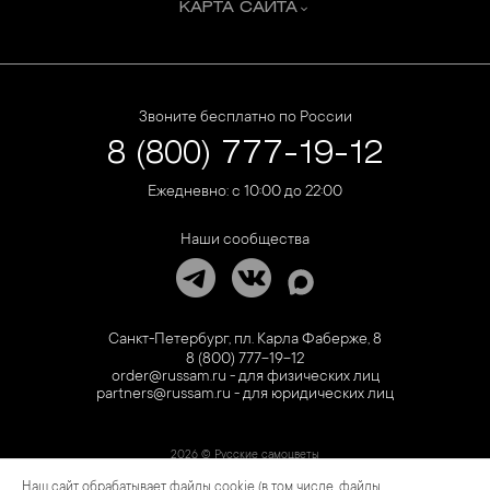
КАРТА САЙТА
Звоните бесплатно по России
8 (800) 777-19-12
Ежедневно: с 10:00 до 22:00
Наши сообщества
Санкт-Петербург, пл. Карла Фаберже, 8
8 (800) 777-19-12
order@russam.ru - для физических лиц
partners@russam.ru - для юридических лиц
2026 © Русские самоцветы
Наш сайт обрабатывает файлы cookie (в том числе, файлы
Предложение не является публичной офертой. Цены на сайте и в розничной сети