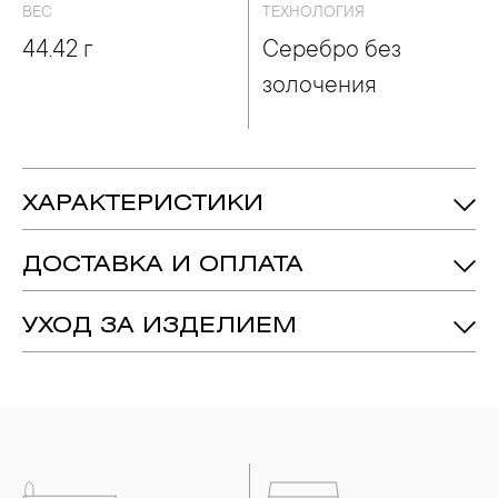
ВЕС
ТЕХНОЛОГИЯ
44.42 г
Серебро без
золочения
ХАРАКТЕРИСТИКИ
44.42 гр.
Вес:
ДОСТАВКА И ОПЛАТА
Серебро 925
Металл:
Серебро Без Золочения
Технология:
УХОД ЗА ИЗДЕЛИЕМ
1. Важно помнить, что ювелирные изделия неизбежно
вступают в реакцию с внешней средой. Изделия из
драгоценных металлов рекомендуется снимать во время
занятий спортом, при выполнении домашних работ с
использованием моющих средств, содержащих хлор и
активный кислород и при нанесении косметических
средств. Современные косметические средства содержат в