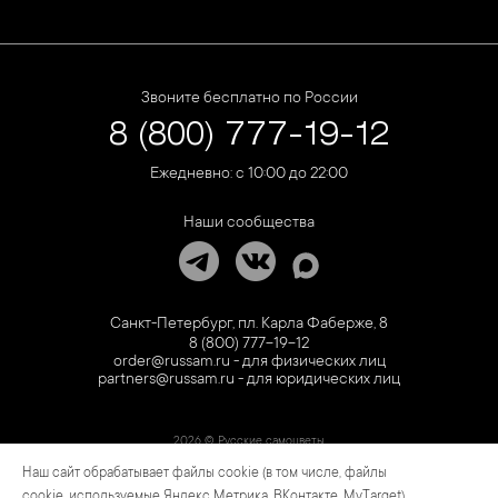
Звоните бесплатно по России
8 (800) 777-19-12
Ежедневно: с 10:00 до 22:00
Наши сообщества
Санкт-Петербург, пл. Карла Фаберже, 8
8 (800) 777-19-12
order@russam.ru - для физических лиц
partners@russam.ru - для юридических лиц
2026 © Русские самоцветы
Наш сайт обрабатывает файлы cookie (в том числе, файлы
Предложение не является публичной офертой. Цены на сайте и в розничной сети
могут отличаться. Информация на сайте о товаре носит рекламный характер и
cookie, используемые Яндекс Метрика, ВКонтакте, MyTarget).