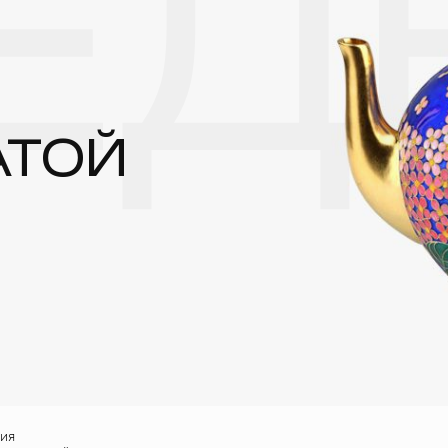
ЕД
реже одного раза в месяц, а также регулярно протирать их фланелев
АТОЙ
ния