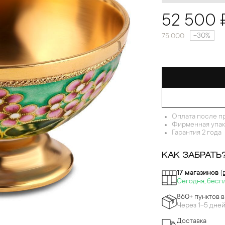
52 500 
-30%
75 000
Оплата после п
Фирменная упак
Гарантия 2 года
КАК ЗАБРАТЬ
17 магазинов
(
Сегодня, бесп
860+ пунктов 
Через 1-5 дне
Доставка