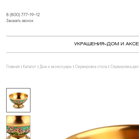
8 (800) 777-19-12
Заказать звонок
УКРАШЕНИЯ
ДОМ И АКС
Главная
Каталог
Дом и аксессуары
Сервировка стола
Сервировка дес
КОЛЬЦА
СТОЛОВЫЕ ПРИБОРЫ
КОЛЬЦА
СЕРЬГИ
СЕРВИРОВКА СТОЛА
СЕРЬГИ
ПОДВЕСКИ И КРЕСТЫ
ДЛЯ ЧАЯ
БРАСЛЕТЫ
БРОШИ
ДЛЯ КОФЕ
КОЛЬЕ И ПОДВЕСКИ
КОЛЬЕ
БАР
БРОШИ
ЦЕПИ
ДЕТЯМ
КАМНЕРЕЗНОЕ
ИСКУССТВО