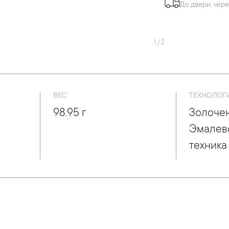
До двери, чере
1
/
2
ВЕС
ТЕХНОЛОГ
98.95 г
Золочен
Эмалев
техника