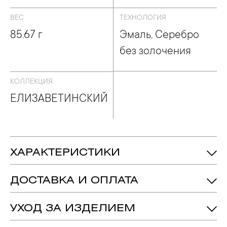
ЛИЗАВЕТИНСКИЙ
ВЕС
ТЕХНОЛОГИЯ
85.67 г
Эмаль, Серебро
без золочения
КОЛЛЕКЦИЯ
ЕЛИЗАВЕТИНСКИЙ
ХАРАКТЕРИСТИКИ
85.67 гр.
Вес:
ДОСТАВКА И ОПЛАТА
Серебро 925
Металл:
Эмаль, Серебро Без Золочения
Технология:
УХОД ЗА ИЗДЕЛИЕМ
ЕЛИЗАВЕТИНСКИЙ
Коллекция:
1. Важно помнить, что ювелирные изделия неизбежно