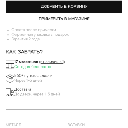
ДЕВРЫ ПЕРЕГОРОДЧАТОЙ ЭМАЛИ
ДОБАВИТЬ В КОРЗИНУ
ПРИМЕРИТЬ В МАГАЗИНЕ
Оплата после примерки
Фирменная упаковка в подарок
Гарантия 2 года
КАК ЗАБРАТЬ?
17 магазинов
(в наличии в 1)
Сегодня, бесплатно
860+ пунктов выдачи
Через 1-5 дней
Доставка
До двери, через 1-5 дней
МЕТАЛЛ
ВСТАВКИ