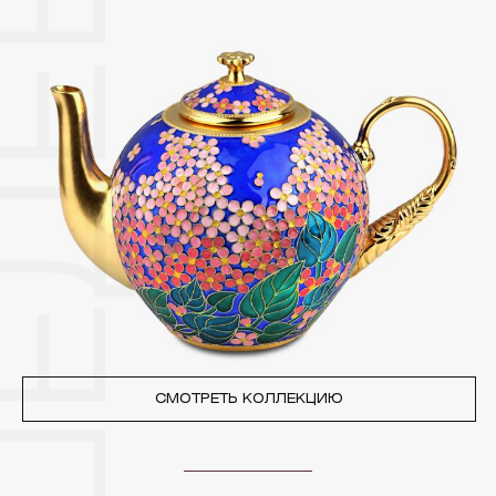
специальных мешочках. Так будет меньше шансов
повредить украшение или оставить на нем царапины.
Изделия с бриллиантами необходимо хранить отдельно от
других камней.
3. Ни в коем случае не храните украшения в ванной комнате.
Особенно беречь от воздействия влаги, необходимо
позолоченные изделия. Также высокую влажность плохо
переносят жемчуг, бирюза, малахит и янтарь.
4. Специалисты обычно рекомендуют чистить украшения не
реже одного раза в месяц, а также регулярно протирать их
фланелевой или замшевой салфеткой.
СМОТРЕТЬ КОЛЛЕКЦИЮ