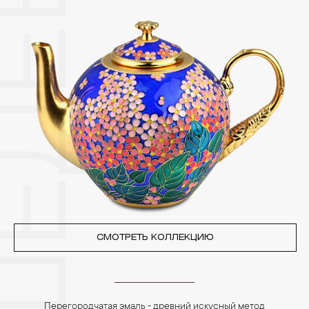
повредить украшение или оставить на нем царапины.
Изделия с бриллиантами необходимо хранить отдельно от
других камней.
3. Ни в коем случае не храните украшения в ванной комнате.
Особенно беречь от воздействия влаги, необходимо
позолоченные изделия. Также высокую влажность плохо
переносят жемчуг, бирюза, малахит и янтарь.
4. Специалисты обычно рекомендуют чистить украшения не
реже одного раза в месяц, а также регулярно протирать их
фланелевой или замшевой салфеткой.
СМОТРЕТЬ КОЛЛЕКЦИЮ
Перегородчатая эмаль - древний искусный метод