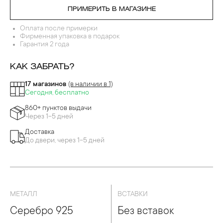
ДЕВРЫ ПЕРЕГОРОДЧАТОЙ ЭМАЛИ
ПРИМЕРИТЬ В МАГАЗИНЕ
Оплата после примерки
Фирменная упаковка в подарок
Гарантия 2 года
КАК ЗАБРАТЬ?
17 магазинов
(в наличии в 1)
Сегодня, бесплатно
860+ пунктов выдачи
Через 1-5 дней
Доставка
До двери, через 1-5 дней
МЕТАЛЛ
ВСТАВКИ
Серебро 925
Без вставок