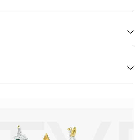
ов рекомендуется снимать во время занятий спортом, при
метических средств. Современные косметические средства
йствия серы покрываются коричневыми пятнами.Кроме того,
си жира и пыли часто разбалтываются и ломаются замки на
или оставить на нем царапины. Изделия с бриллиантами
 изделия. Также высокую влажность плохо переносят жемчуг,