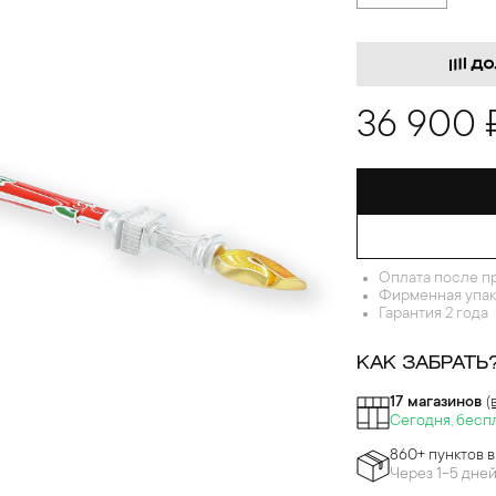
36 900 
Оплата после п
Фирменная упак
Гарантия 2 года
КАК ЗАБРАТЬ
17 магазинов
(
Сегодня, бесп
860+ пунктов 
Через 1-5 дне