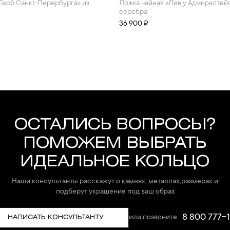
Ложка чайная «Лев у Адмиралтейства» из
серебра
36 900 ₽
ОСТАЛИСЬ ВОПРОСЫ?
ПОМОЖЕМ ВЫБРАТЬ
ИДЕАЛЬНОЕ КОЛЬЦО
Наши консультанты расскажут о камнях, металлах,размерах и
подберут украшение под ваш образ
8 800 777-1
или позвоните
НАПИСАТЬ КОНСУЛЬТАНТУ