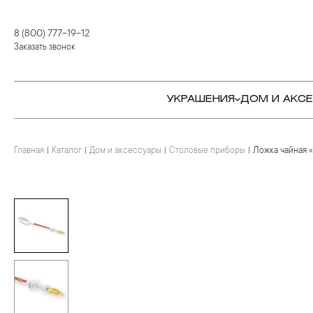
8 (800) 777-19-12
Заказать звонок
УКРАШЕНИЯ
ДОМ И АКС
Главная
Каталог
Дом и аксессуары
Столовые приборы
Ложка чайная 
КОЛЬЦА
СТОЛОВЫЕ ПРИБОРЫ
КОЛЬЦА
СЕРЬГИ
СЕРВИРОВКА СТОЛА
СЕРЬГИ
ПОДВЕСКИ И КРЕСТЫ
ДЛЯ ЧАЯ
БРАСЛЕТЫ
БРОШИ
ДЛЯ КОФЕ
КОЛЬЕ И ПОДВЕСКИ
КОЛЬЕ
БАР
БРОШИ
ЦЕПИ
ДЕТЯМ
КАМНЕРЕЗНОЕ
ИСКУССТВО