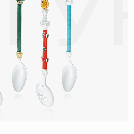
ТУ
ой или замшевой салфеткой.