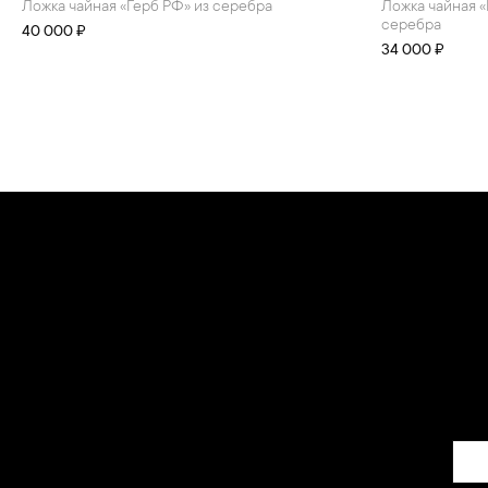
Ложка чайная «Герб РФ» из серебра
Ложка чайная «Герб Санкт-Перербурга» из
серебра
40 000 ₽
34 000 ₽