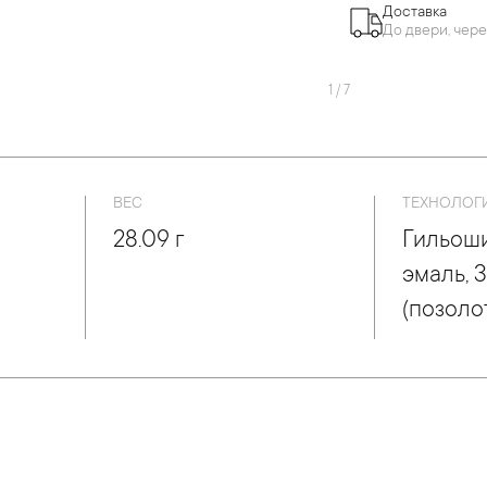
Доставка
До двери, чере
1
/
7
ВЕС
ТЕХНОЛОГ
28.09 г
Гильош
эмаль, 
(позоло