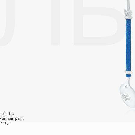
ЛЬ
реже одного раза в месяц, а также регулярно протирать их фланелев
ОЦВЕТЫ»
ый завтрак»,
олицы.