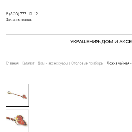
8 (800) 777-19-12
Заказать звонок
УКРАШЕНИЯ
ДОМ И АКС
Главная
Каталог
Дом и аксессуары
Столовые приборы
Ложка чайная 
КОЛЬЦА
СТОЛОВЫЕ ПРИБОРЫ
КОЛЬЦА
СЕРЬГИ
СЕРВИРОВКА СТОЛА
СЕРЬГИ
ПОДВЕСКИ И КРЕСТЫ
ДЛЯ ЧАЯ
БРАСЛЕТЫ
БРОШИ
ДЛЯ КОФЕ
КОЛЬЕ И ПОДВЕСКИ
КОЛЬЕ
БАР
БРОШИ
ЦЕПИ
ДЕТЯМ
КАМНЕРЕЗНОЕ
ИСКУССТВО