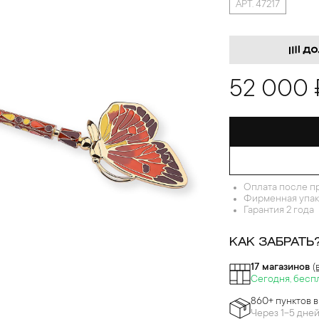
АРТ. 47217
52 000 
Оплата после п
Фирменная упак
Гарантия 2 года
КАК ЗАБРАТЬ
17 магазинов
(
Сегодня, бесп
860+ пунктов 
Через 1-5 дне