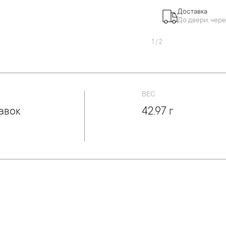
Доставка
До двери, чере
1
/
2
ВЕС
авок
42.97 г