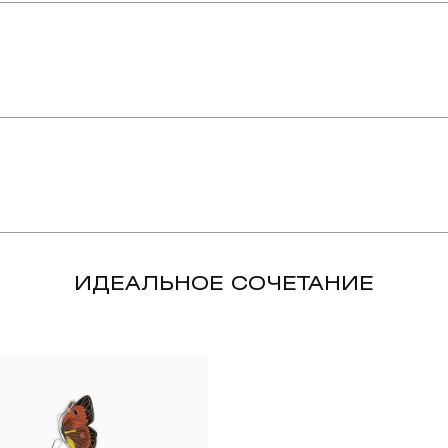
упают в реакцию с внешней средой. Изделия из драгоценных металл
дств, содержащих хлор и активный кислород и при нанесении кос
вызывает появление темного налета, а золотые украшения от возде
ИДЕАЛЬНОЕ СОЧЕТАНИЕ
абиваются в микроцарапины и притягивают к себе пыль. Из-за сме
альных мешочках. Так будет меньше шансов повредить украшение 
е. Особенно беречь от воздействия влаги, необходимо позолоченные
реже одного раза в месяц, а также регулярно протирать их фланелев