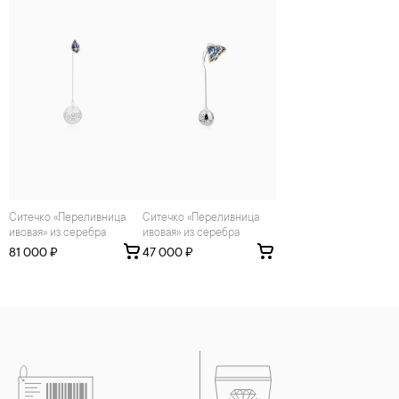
средств. Современные косметические средства содержат в
своем составе серу. Она окисляет серебро и вызывает
появление темного налета, а золотые украшения от
воздействия серы покрываются коричневыми
пятнами.Кроме того, жирные кремы прочно оседают на
поверхности металлов, забиваются в микроцарапины и
притягивают к себе пыль. Из-за смеси жира и пыли часто
разбалтываются и ломаются замки на ювелирных изделиях.
2. Храните ювелирные украшения в футлярах или
специальных мешочках. Так будет меньше шансов
повредить украшение или оставить на нем царапины.
Изделия с бриллиантами необходимо хранить отдельно от
других камней.
Ситечко «Переливница
Ситечко «Переливница
ивовая» из серебра
3. Ни в коем случае не храните украшения в ванной комнате.
ивовая» из серебра
Особенно беречь от воздействия влаги, необходимо
81 000 ₽
47 000 ₽
позолоченные изделия. Также высокую влажность плохо
переносят жемчуг, бирюза, малахит и янтарь.
4. Специалисты обычно рекомендуют чистить украшения не
реже одного раза в месяц, а также регулярно протирать их
фланелевой или замшевой салфеткой.