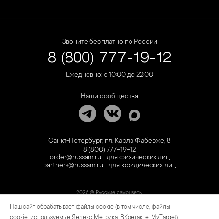
Звоните бесплатно по России
8 (800) 777-19-12
Ежедневно: с 10:00 до 22:00
Наши сообщества
Санкт-Петербург, пл. Карла Фаберже, 8
8 (800) 777-19-12
order@russam.ru - для физических лиц
partners@russam.ru - для юридических лиц
2026 © Русские самоцветы
Наш сайт обрабатывает файлы cookie (в том числе, файлы
Предложение не является публичной офертой. Цены на сайте и в розничной сети
могут отличаться. Информация на сайте о товаре носит рекламный характер и
cookie, используемые Яндекс Метрика, ВКонтакте, MyTarget).