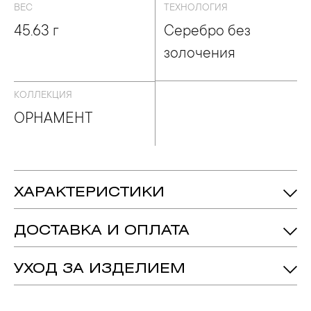
ВЕС
ТЕХНОЛОГИЯ
45.63 г
Серебро без
золочения
КОЛЛЕКЦИЯ
ОРНАМЕНТ
ХАРАКТЕРИСТИКИ
45.63 гр.
Вес:
ДОСТАВКА И ОПЛАТА
155 мм
Длина:
30 мм
Ширина:
УХОД ЗА ИЗДЕЛИЕМ
Серебро 925
Металл:
1. Важно помнить, что ювелирные изделия неизбежно
вступают в реакцию с внешней средой. Изделия из