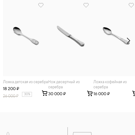
Ложка детская из серебра
Нож десертный из
Ложка кофейная из
серебра
серебра
18 200 ₽
30 000 ₽
16 000 ₽
30%
26 000
₽