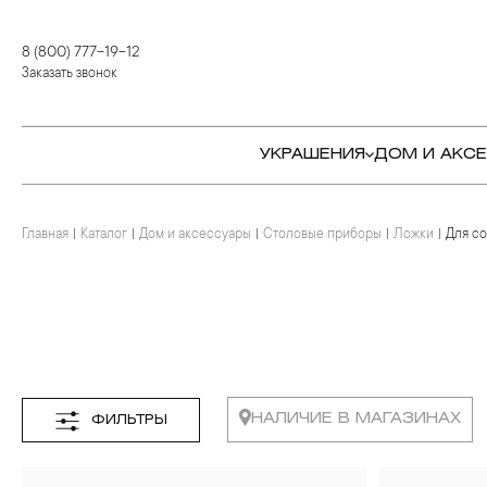
8 (800) 777-19-12
Заказать звонок
УКРАШЕНИЯ
ДОМ И АКС
Главная
Каталог
Дом и аксессуары
Столовые приборы
Ложки
Для с
КОЛЬЦА
СТОЛОВЫЕ ПРИБОРЫ
КОЛЬЦА
СЕРЬГИ
СЕРВИРОВКА СТОЛА
СЕРЬГИ
ПОДВЕСКИ И КРЕСТЫ
ДЛЯ ЧАЯ
БРАСЛЕТЫ
БРОШИ
ДЛЯ КОФЕ
КОЛЬЕ И ПОДВЕСКИ
КОЛЬЕ
БАР
БРОШИ
НАЛИЧИЕ В МАГАЗИНАХ
ФИЛЬТРЫ
ЦЕПИ
ДЕТЯМ
КАМНЕРЕЗНОЕ
ИСКУССТВО