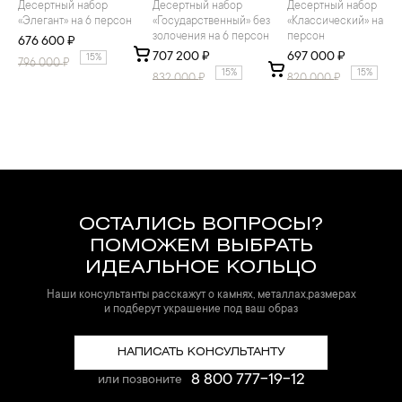
Десертный набор
Десертный набор
Десертный набор
«Элегант» на 6 персон
«Государственный» без
«Классический» на 6
золочения на 6 персон
персон
676 600 ₽
707 200 ₽
697 000 ₽
15%
796 000
₽
15%
15%
832 000
₽
820 000
₽
ОСТАЛИСЬ ВОПРОСЫ?
ПОМОЖЕМ ВЫБРАТЬ
ИДЕАЛЬНОЕ КОЛЬЦО
Наши консультанты расскажут о камнях, металлах,размерах
и подберут украшение под ваш образ
НАПИСАТЬ КОНСУЛЬТАНТУ
8 800 777-19-12
или позвоните