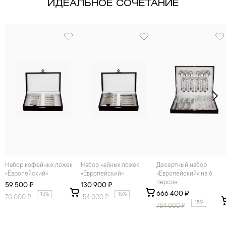
ИДЕАЛЬНОЕ СОЧЕТАНИЕ
Набор кофейных ложек
Набор чайных ложек
Десертный набор
«Европейский»
«Европейский»
«Европейский» на 6
персон
59 500 ₽
130 900 ₽
666 400 ₽
15%
15%
70 000
₽
154 000
₽
15%
784 000
₽