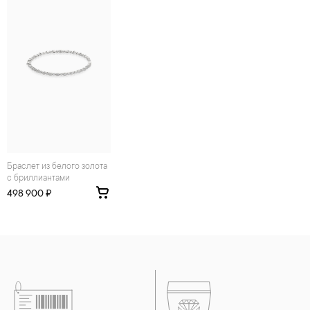
средств. Современные косметические средства содержат в
своем составе серу. Она окисляет серебро и вызывает
появление темного налета, а золотые украшения от
воздействия серы покрываются коричневыми
пятнами.Кроме того, жирные кремы прочно оседают на
поверхности металлов, забиваются в микроцарапины и
притягивают к себе пыль. Из-за смеси жира и пыли часто
разбалтываются и ломаются замки на ювелирных изделиях.
2. Храните ювелирные украшения в футлярах или
специальных мешочках. Так будет меньше шансов
повредить украшение или оставить на нем царапины.
Изделия с бриллиантами необходимо хранить отдельно от
других камней.
Браслет из белого золота
с бриллиантами
3. Ни в коем случае не храните украшения в ванной комнате.
Особенно беречь от воздействия влаги, необходимо
498 900 ₽
позолоченные изделия. Также высокую влажность плохо
переносят жемчуг, бирюза, малахит и янтарь.
4. Специалисты обычно рекомендуют чистить украшения не
реже одного раза в месяц, а также регулярно протирать их
фланелевой или замшевой салфеткой.