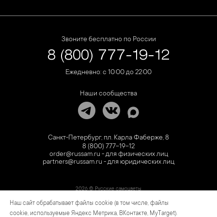
Звоните бесплатно по России
8 (800) 777-19-12
Ежедневно: с 10:00 до 22:00
Наши сообщества
Санкт-Петербург, пл. Карла Фаберже, 8
8 (800) 777-19-12
order@russam.ru - для физических лиц
partners@russam.ru - для юридических лиц
2026 © Русские самоцветы
Наш сайт обрабатывает файлы cookie (в том числе, файлы
Предложение не является публичной офертой. Цены на сайте и в розничной сети
могут отличаться. Информация на сайте о товаре носит рекламный характер и
cookie, используемые Яндекс Метрика, ВКонтакте, MyTarget).