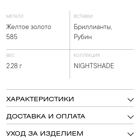
МЕТАЛЛ
ВСТАВКИ
Желтое золото
Бриллианты,
585
Рубин
ВЕС
КОЛЛЕКЦИЯ
2.28 г
NIGHTSHADE
ХАРАКТЕРИСТИКИ
2.28 гр.
Вес:
ДОСТАВКА И ОПЛАТА
Бриллиант - Количество: 4,
Вес: 0.11ct.
Вставка:
подробнее
Рубин - Количество: 1, Форма: «Груша»,
УХОД ЗА ИЗДЕЛИЕМ
Цвет: 3 , Чистота: 2
Вес: 0.430 ct.