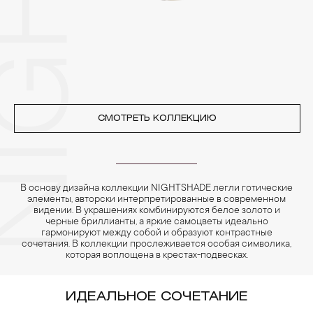
4. Специалисты обычно рекомендуют чистить украшения не
реже одного раза в месяц, а также регулярно протирать их
фланелевой или замшевой салфеткой.
СМОТРЕТЬ КОЛЛЕКЦИЮ
В основу дизайна коллекции NIGHTSHADE легли готические
элементы, авторски интерпретированные в современном
видении. В украшениях комбинируются белое золото и
черные бриллианты, а яркие самоцветы идеально
гармонируют между собой и образуют контрастные
сочетания. В коллекции прослеживается особая символика,
которая воплощена в крестах-подвесках.
ИДЕАЛЬНОЕ СОЧЕТАНИЕ