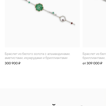
БРАСЛЕТЫ
ИНТЕРЬЕР
ДЕТЯМ
АКСЕССУАРЫ И
СУВЕНИРЫ
МУЖЧИНАМ
ХРУСТАЛЬ И ФАРФОР
Браслет из белого золота с альмандинами,
Браслет из белого золота с изумрудами,
аметистами, изумрудами и бриллиантами
бриллиантами,
300 900 ₽
от 309 000 ₽