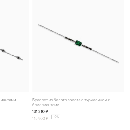
ллиантами
Браслет из белого золота с турмалином и
бриллиантами
131 310 ₽
10%
145 900
₽