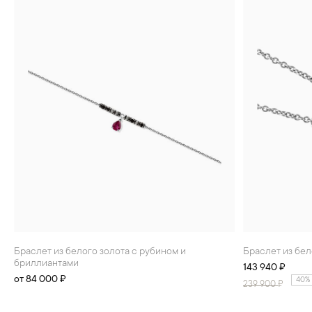
Браслет из белого золота с рубином и
Браслет из бе
бриллиантами
143 940 ₽
от 84 000 ₽
40%
239 900
₽