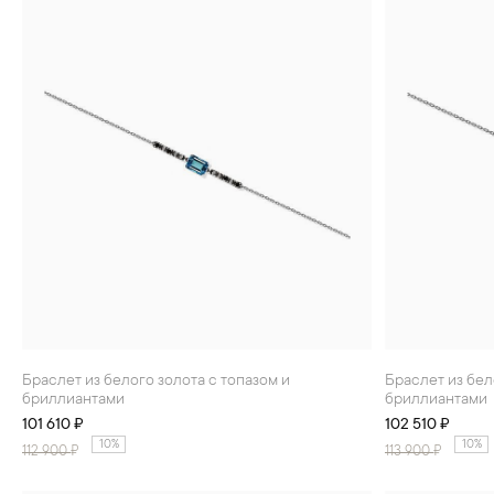
БРАСЛЕТЫ
ИНТЕРЬЕР
ДЕТЯМ
АКСЕССУАРЫ И
СУВЕНИРЫ
МУЖЧИНАМ
ХРУСТАЛЬ И ФАРФОР
Браслет из белого золота с топазом и
Браслет из белого золота с гранатом и
бриллиантами
бриллиантами
101 610 ₽
102 510 ₽
10%
10%
112 900
₽
113 900
₽