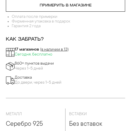
РБАРИЙ ТАТЬЯНЫ ПОЛЯКОВОЙ
ПРИМЕРИТЬ В МАГАЗИНЕ
Оплата после примерки
Фирменная упаковка в подарок
Гарантия 2 года
КАК ЗАБРАТЬ?
17 магазинов
(в наличии в 13)
Сегодня, бесплатно
860+ пунктов выдачи
Через 1-5 дней
Доставка
До двери, через 1-5 дней
МЕТАЛЛ
ВСТАВКИ
Серебро 925
Без вставок