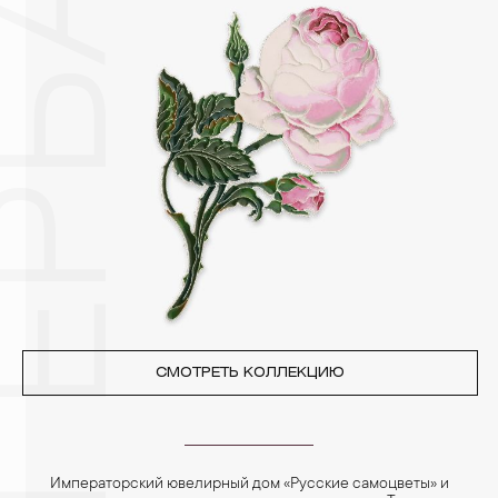
Изделия с бриллиантами необходимо хранить отдельно от
других камней.
3. Ни в коем случае не храните украшения в ванной комнате.
Особенно беречь от воздействия влаги, необходимо
позолоченные изделия. Также высокую влажность плохо
переносят жемчуг, бирюза, малахит и янтарь.
4. Специалисты обычно рекомендуют чистить украшения не
реже одного раза в месяц, а также регулярно протирать их
фланелевой или замшевой салфеткой.
СМОТРЕТЬ КОЛЛЕКЦИЮ
Императорский ювелирный дом «Русские самоцветы» и