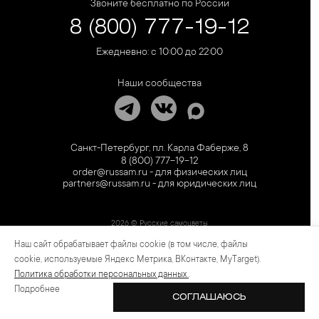
Звоните бесплатно по России
8 (800) 777-19-12
Ежедневно: с 10:00 до 22:00
Наши сообщества
Санкт-Петербург, пл. Карла Фаберже, 8
8 (800) 777-19-12
order@russam.ru - для физических лиц
partners@russam.ru - для юридических лиц
2026 © Русские самоцветы
Наш сайт обрабатывает файлы cookie (в том числе, файлы
Предложение не является публичной офертой. Цены на сайте и в розничной сети
могут отличаться. Информация на сайте о товаре носит рекламный характер и
cookie, используемые Яндекс Метрика, ВКонтакте, MyTarget).
расценивается как приглашение делать оферты на основании п.1 ст. 437
Политика обработки персональных данных
.
Гражданского кодекса РФ.
Подробнее
СОГЛАШАЮСЬ