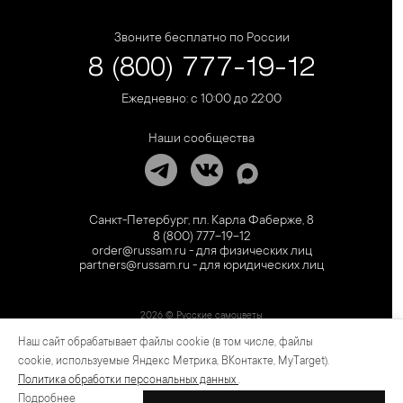
Звоните бесплатно по России
8 (800) 777-19-12
Ежедневно: с 10:00 до 22:00
Наши сообщества
Санкт-Петербург, пл. Карла Фаберже, 8
8 (800) 777-19-12
order@russam.ru - для физических лиц
partners@russam.ru - для юридических лиц
2026 © Русские самоцветы
Наш сайт обрабатывает файлы cookie (в том числе, файлы
Предложение не является публичной офертой. Цены на сайте и в розничной сети
могут отличаться. Информация на сайте о товаре носит рекламный характер и
cookie, используемые Яндекс Метрика, ВКонтакте, MyTarget).
расценивается как приглашение делать оферты на основании п.1 ст. 437
Политика обработки персональных данных
.
Гражданского кодекса РФ.
Подробнее