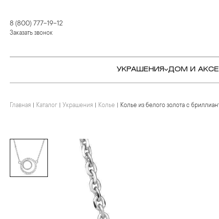
8 (800) 777-19-12
Заказать звонок
УКРАШЕНИЯ
ДОМ И АКС
Главная
Каталог
Украшения
Колье
Колье из белого золота с бриллиан
КОЛЬЦА
СТОЛОВЫЕ ПРИБОРЫ
КОЛЬЦА
СЕРЬГИ
СЕРВИРОВКА СТОЛА
СЕРЬГИ
ПОДВЕСКИ И КРЕСТЫ
ДЛЯ ЧАЯ
БРАСЛЕТЫ
БРОШИ
ДЛЯ КОФЕ
КОЛЬЕ И ПОДВЕСКИ
КОЛЬЕ
БАР
БРОШИ
ЦЕПИ
ДЕТЯМ
КАМНЕРЕЗНОЕ
ИСКУССТВО