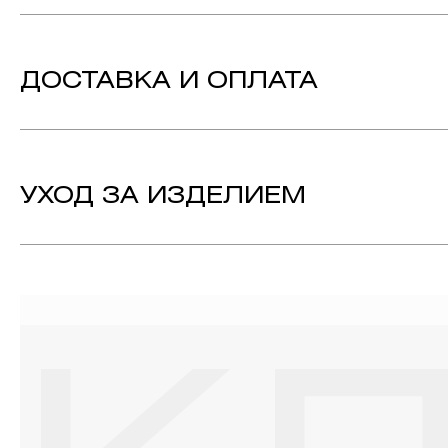
Вес:
3.12 гр.
Вставка:
Бриллиант - 25, огранка «Круг-57», цвет к
ДОСТАВКА И ОПЛАТА
Металл:
Белое Золото 585
Технология:
Родирование
Коллекция:
КЛАССИКА
УХОД ЗА ИЗДЕЛИЕМ
1. Важно помнить, что ювелирные изделия неизбежно вст
выполнении домашних работ с использованием моющих сре
содержат в своем составе серу. Она окисляет серебро и 
жирные кремы прочно оседают на поверхности металлов, з
ювелирных изделиях.
2. Храните ювелирные украшения в футлярах или специ
необходимо хранить отдельно от других камней.
3. Ни в коем случае не храните украшения в ванной комнат
бирюза, малахит и янтарь.
4. Специалисты обычно рекомендуют чистить украшения не 