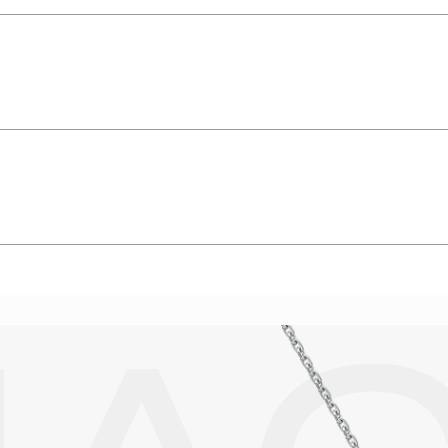
амня 4, чистота камня 6, 0.175 crt
упают в реакцию с внешней средой. Изделия из драгоценных металл
дств, содержащих хлор и активный кислород и при нанесении кос
вызывает появление темного налета, а золотые украшения от возде
абиваются в микроцарапины и притягивают к себе пыль. Из-за сме
альных мешочках. Так будет меньше шансов повредить украшение 
е. Особенно беречь от воздействия влаги, необходимо позолоченные
реже одного раза в месяц, а также регулярно протирать их фланелев