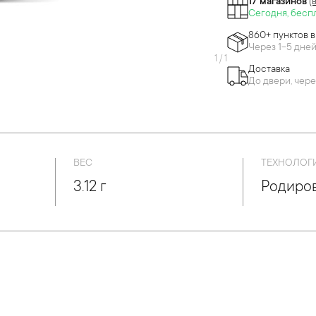
17 магазинов
(
Сегодня, бесп
860+ пунктов 
Через 1-5 дне
1
/
1
Доставка
До двери, чере
ВЕС
ТЕХНОЛОГ
3.12 г
Родиро