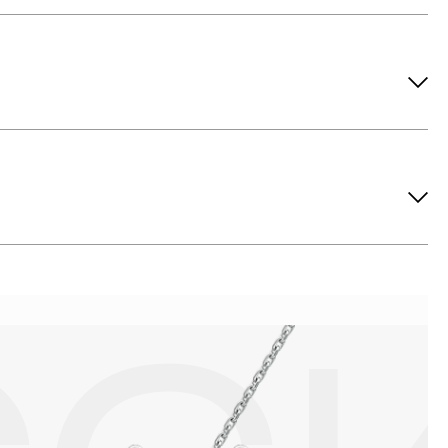
ов рекомендуется снимать во время занятий спортом, при
метических средств. Современные косметические средства
йствия серы покрываются коричневыми пятнами.Кроме того,
си жира и пыли часто разбалтываются и ломаются замки на
или оставить на нем царапины. Изделия с бриллиантами
 изделия. Также высокую влажность плохо переносят жемчуг,
ой или замшевой салфеткой.