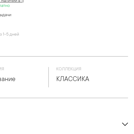
в наличии в 1)
латно
выдачи
й
з 1-5 дней
ИЯ
КОЛЛЕКЦИЯ
вание
КЛАССИКА