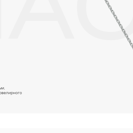
ЛА
ми,
 ювелирного