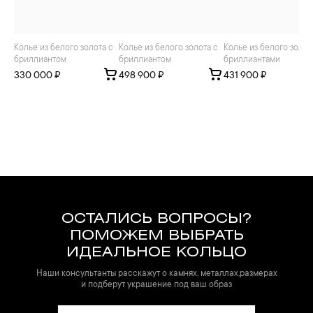
Колье из белого золота с
Колье из белого золота с
Колье из белого золота с
бриллиантом
бриллиантом
бриллиантами
330 000 ₽
498 900 ₽
431 900 ₽
ОСТАЛИСЬ ВОПРОСЫ?
ПОМОЖЕМ ВЫБРАТЬ
ИДЕАЛЬНОЕ КОЛЬЦО
Наши консультанты расскажут о камнях, металлах,размерах
и подберут украшение под ваш образ