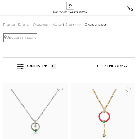
Главная
Каталог
Украшения
Колье
С камнями
С хризопразом
Выбрать на карте
ФИЛЬТРЫ
СОРТИРОВКА
0