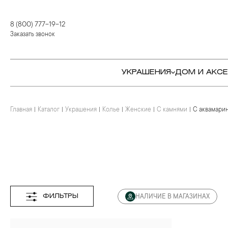
8 (800) 777-19-12
Заказать звонок
УКРАШЕНИЯ
ДОМ И АКС
Главная
Каталог
Украшения
Колье
Женские
С камнями
С аквамари
КОЛЬЦА
СТОЛОВЫЕ ПРИБОРЫ
КОЛЬЦА
СЕРЬГИ
СЕРВИРОВКА СТОЛА
СЕРЬГИ
ПОДВЕСКИ И КРЕСТЫ
ДЛЯ ЧАЯ
БРАСЛЕТЫ
БРОШИ
ДЛЯ КОФЕ
КОЛЬЕ И ПОДВЕСКИ
КОЛЬЕ
БАР
БРОШИ
ФИЛЬТРЫ
НАЛИЧИЕ В МАГАЗИНАХ
ЦЕПИ
ДЕТЯМ
КАМНЕРЕЗНОЕ
ИСКУССТВО