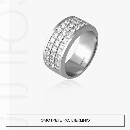
поверхности металлов, забиваются в микроцарапины и
притягивают к себе пыль. Из-за смеси жира и пыли часто
разбалтываются и ломаются замки на ювелирных изделиях.
2. Храните ювелирные украшения в футлярах или
специальных мешочках. Так будет меньше шансов
повредить украшение или оставить на нем царапины.
Изделия с бриллиантами необходимо хранить отдельно от
других камней.
3. Ни в коем случае не храните украшения в ванной комнате.
Особенно беречь от воздействия влаги, необходимо
позолоченные изделия. Также высокую влажность плохо
переносят жемчуг, бирюза, малахит и янтарь.
4. Специалисты обычно рекомендуют чистить украшения не
реже одного раза в месяц, а также регулярно протирать их
фланелевой или замшевой салфеткой.
СМОТРЕТЬ КОЛЛЕКЦИЮ