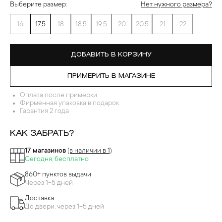
Выберите размер:
Нет нужного размера?
16
17.5
18
18.5
19.5
20
20.5
21
22
ДОБАВИТЬ В КОРЗИНУ
ПРИМЕРИТЬ В МАГАЗИНЕ
Оплата после примерки
Фирменная упаковка в подарок
Гарантия 2 года
КАК ЗАБРАТЬ?
17 магазинов
(в наличии в 1)
Сегодня, бесплатно
860+ пунктов выдачи
Через 1-5 дней
Доставка
До двери, через 1-5 дней