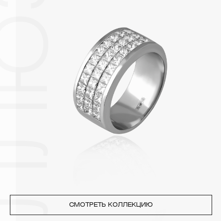
поверхности металлов, забиваются в микроцарапины и
притягивают к себе пыль. Из-за смеси жира и пыли часто
разбалтываются и ломаются замки на ювелирных изделиях.
2. Храните ювелирные украшения в футлярах или
специальных мешочках. Так будет меньше шансов
повредить украшение или оставить на нем царапины.
Изделия с бриллиантами необходимо хранить отдельно от
других камней.
3. Ни в коем случае не храните украшения в ванной комнате.
Особенно беречь от воздействия влаги, необходимо
позолоченные изделия. Также высокую влажность плохо
переносят жемчуг, бирюза, малахит и янтарь.
4. Специалисты обычно рекомендуют чистить украшения не
реже одного раза в месяц, а также регулярно протирать их
фланелевой или замшевой салфеткой.
СМОТРЕТЬ КОЛЛЕКЦИЮ