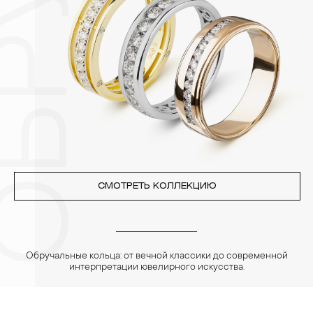
3. Ни в коем случае не храните украшения в ванной комнате.
Особенно беречь от воздействия влаги, необходимо
позолоченные изделия. Также высокую влажность плохо
переносят жемчуг, бирюза, малахит и янтарь.
4. Специалисты обычно рекомендуют чистить украшения не
реже одного раза в месяц, а также регулярно протирать их
фланелевой или замшевой салфеткой.
СМОТРЕТЬ КОЛЛЕКЦИЮ
Обручальные кольца: от вечной классики до современной
интерпретации ювелирного искусства.