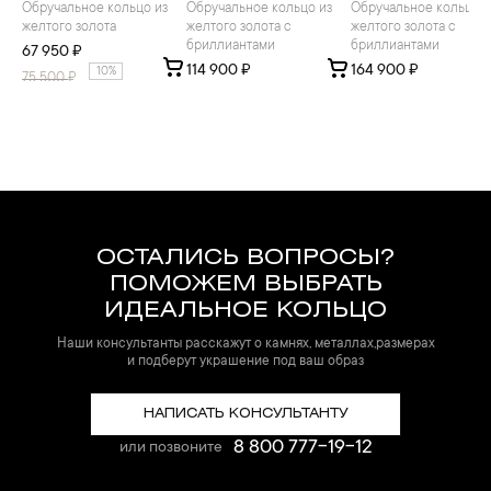
Обручальное кольцо из
Обручальное кольцо из
Обручальное кольцо из
желтого золота
желтого золота с
желтого золота с
бриллиантами
бриллиантами
67 950 ₽
114 900 ₽
164 900 ₽
10%
75 500
₽
ОСТАЛИСЬ ВОПРОСЫ?
ПОМОЖЕМ ВЫБРАТЬ
ИДЕАЛЬНОЕ КОЛЬЦО
Наши консультанты расскажут о камнях, металлах,размерах
и подберут украшение под ваш образ
НАПИСАТЬ КОНСУЛЬТАНТУ
8 800 777-19-12
или позвоните