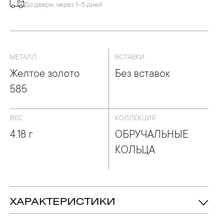
БРУЧАЛЬНЫЕ КОЛЬЦА
До двери, через 1-5 дней
МЕТАЛЛ
ВСТАВКИ
Желтое золото
Без вставок
585
ВЕС
КОЛЛЕКЦИЯ
4.18 г
ОБРУЧАЛЬНЫЕ
КОЛЬЦА
ХАРАКТЕРИСТИКИ
4.18 гр.
Вес: