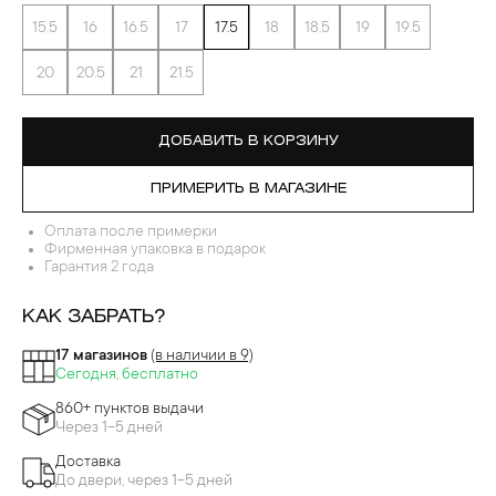
15.5
16
16.5
17
17.5
18
18.5
19
19.5
20
20.5
21
21.5
ДОБАВИТЬ В КОРЗИНУ
ПРИМЕРИТЬ В МАГАЗИНЕ
Оплата после примерки
Фирменная упаковка в подарок
Гарантия 2 года
КАК ЗАБРАТЬ?
17 магазинов
(в наличии в 9)
Сегодня, бесплатно
860+ пунктов выдачи
Через 1-5 дней
Доставка
До двери, через 1-5 дней