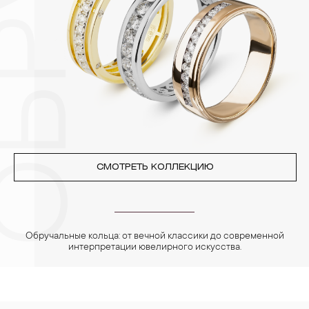
Особенно беречь от воздействия влаги, необходимо
позолоченные изделия. Также высокую влажность плохо
переносят жемчуг, бирюза, малахит и янтарь.
4. Специалисты обычно рекомендуют чистить украшения не
реже одного раза в месяц, а также регулярно протирать их
фланелевой или замшевой салфеткой.
СМОТРЕТЬ КОЛЛЕКЦИЮ
Обручальные кольца: от вечной классики до современной
интерпретации ювелирного искусства.