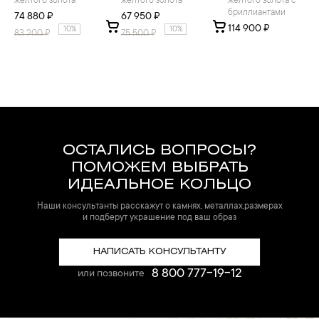
желтого золота
желтого золота
желтого золота с
бриллиантами
74 880 ₽
67 950 ₽
114 900 ₽
10%
10%
83 200
₽
75 500
₽
ОСТАЛИСЬ ВОПРОСЫ?
ПОМОЖЕМ ВЫБРАТЬ
ИДЕАЛЬНОЕ КОЛЬЦО
Наши консультанты расскажут о камнях, металлах,размерах
и подберут украшение под ваш образ
НАПИСАТЬ КОНСУЛЬТАНТУ
8 800 777-19-12
или позвоните