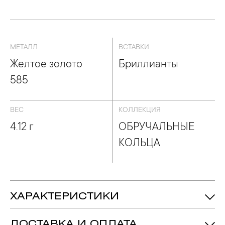
БРУЧАЛЬНЫЕ КОЛЬЦА
МЕТАЛЛ
ВСТАВКИ
Желтое золото
Бриллианты
585
ВЕС
КОЛЛЕКЦИЯ
4.12 г
ОБРУЧАЛЬНЫЕ
КОЛЬЦА
ХАРАКТЕРИСТИКИ
4.12 гр.
Вес:
ДОСТАВКА И ОПЛАТА