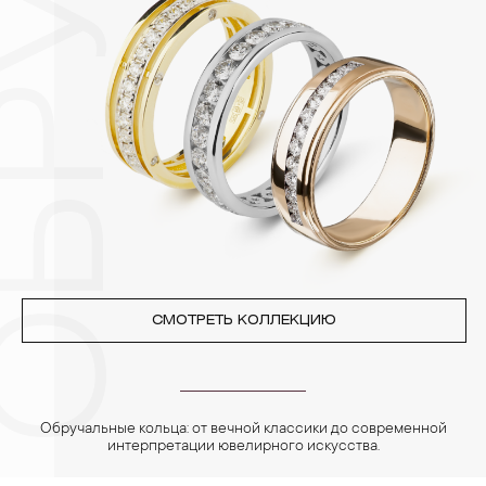
Изделия с бриллиантами необходимо хранить отдельно от
других камней.
3. Ни в коем случае не храните украшения в ванной комнате.
Особенно беречь от воздействия влаги, необходимо
позолоченные изделия. Также высокую влажность плохо
переносят жемчуг, бирюза, малахит и янтарь.
4. Специалисты обычно рекомендуют чистить украшения не
реже одного раза в месяц, а также регулярно протирать их
фланелевой или замшевой салфеткой.
СМОТРЕТЬ КОЛЛЕКЦИЮ
Обручальные кольца: от вечной классики до современной
интерпретации ювелирного искусства.