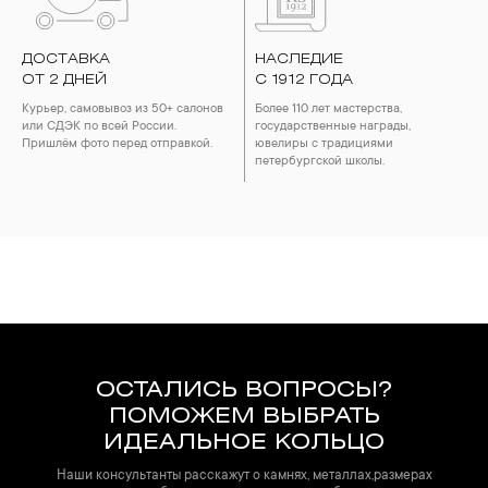
ДОСТАВКА
НАСЛЕДИЕ
ОТ 2 ДНЕЙ
С 1912 ГОДА
Курьер, самовывоз из 50+ салонов
Более 110 лет мастерства,
или СДЭК по всей России.
государственные награды,
Пришлём фото перед отправкой.
ювелиры с традициями
петербургской школы.
ОСТАЛИСЬ ВОПРОСЫ?
ПОМОЖЕМ ВЫБРАТЬ
ИДЕАЛЬНОЕ КОЛЬЦО
Наши консультанты расскажут о камнях, металлах,размерах