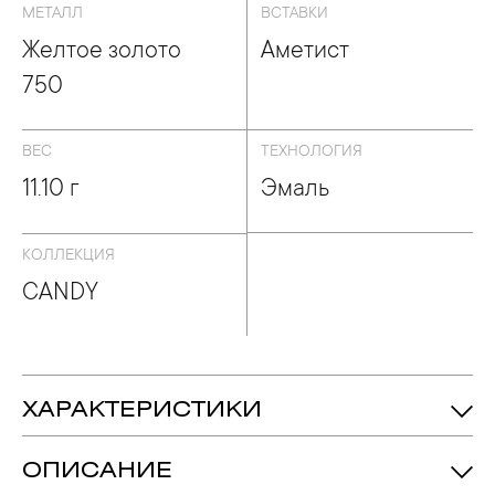
МЕТАЛЛ
ВСТАВКИ
Желтое золото
Аметист
750
ВЕС
ТЕХНОЛОГИЯ
11.10 г
Эмаль
КОЛЛЕКЦИЯ
CANDY
ХАРАКТЕРИСТИКИ
Аметист - 1, огранка «Октагон», 11.950 crt
Вставка:
ОПИСАНИЕ
Желтое Золото 750