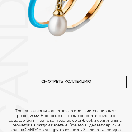
CANDY
других камней.
3. Ни в коем случае не храните украшения в ванной комнате.
Особенно беречь от воздействия влаги, необходимо
позолоченные изделия. Также высокую влажность плохо
переносят жемчуг, бирюза, малахит и янтарь.
4. Специалисты обычно рекомендуют чистить украшения не
реже одного раза в месяц, а также регулярно протирать их
фланелевой или замшевой салфеткой.
СМОТРЕТЬ КОЛЛЕКЦИЮ
Трендовая яркая коллекция со смелыми ювелирными
решениями. Неоновые цветовые сочетания эмали с
самоцветами, игра на контрастах, color-block и оригинальная
геометрия в каждом изделии. Все это выделяет серьги и
кольца CANDY среди других коллекций — золотые сердца,