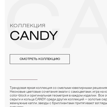
C
3. Ни в коем случае не храните украшения в ванной комнат
бирюза, малахит и янтарь.
4. Специалисты обычно рекомендуют чистить украшения не 
КОЛЛЕКЦИЯ
CANDY
СМОТРЕТЬ КОЛЛЕКЦИЮ
Трендовая яркая коллекция со смелыми ювелирными решения
Неоновые цветовые сочетания эмали с самоцветами, игра на ко
color-block и оригинальная геометрия в каждом изделии. Все 
серьги и кольца CANDY среди других коллекций — золотые сер
жемчужные капли, звезды с бриллиантами притягивают взгляд