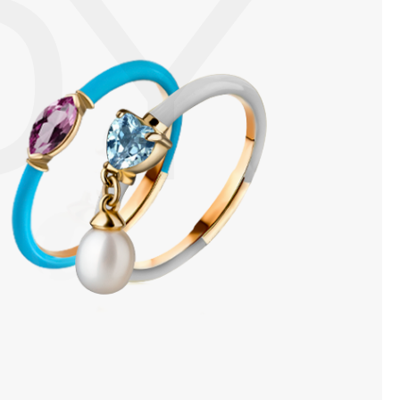
DY
 изделия. Также высокую влажность плохо переносят жемчуг,
ой или замшевой салфеткой.