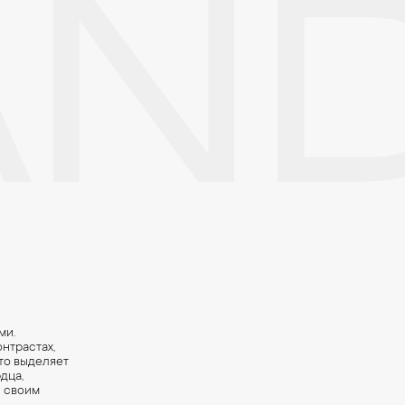
AN
е. Особенно беречь от воздействия влаги, необходимо позолоченные
реже одного раза в месяц, а также регулярно протирать их фланелев
ми.
нтрастах,
это выделяет
дца,
ы своим