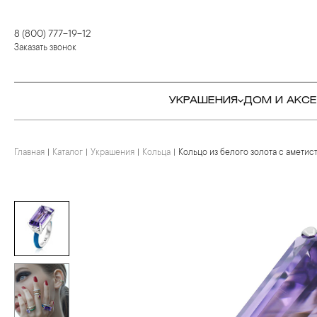
8 (800) 777-19-12
Заказать звонок
УКРАШЕНИЯ
ДОМ И АКС
Главная
Каталог
Украшения
Кольца
Кольцо из белого золота с аметис
КОЛЬЦА
СТОЛОВЫЕ ПРИБОРЫ
КОЛЬЦА
СЕРЬГИ
СЕРВИРОВКА СТОЛА
СЕРЬГИ
ПОДВЕСКИ И КРЕСТЫ
ДЛЯ ЧАЯ
БРАСЛЕТЫ
БРОШИ
ДЛЯ КОФЕ
КОЛЬЕ И ПОДВЕСКИ
КОЛЬЕ
БАР
БРОШИ
ЦЕПИ
ДЕТЯМ
КАМНЕРЕЗНОЕ
ИСКУССТВО