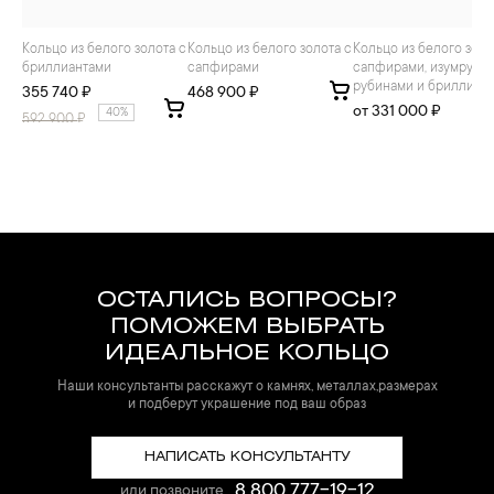
Кольцо из белого золота с
Кольцо из белого золота с
Кольцо из белого золота с
бриллиантами
сапфирами
сапфирами, изумрудам
рубинами и бриллиан
355 740 ₽
468 900 ₽
от 331 000 ₽
40%
592 900
₽
ОСТАЛИСЬ ВОПРОСЫ?
ПОМОЖЕМ ВЫБРАТЬ
ИДЕАЛЬНОЕ КОЛЬЦО
Наши консультанты расскажут о камнях, металлах,размерах
и подберут украшение под ваш образ
НАПИСАТЬ КОНСУЛЬТАНТУ
8 800 777-19-12
или позвоните