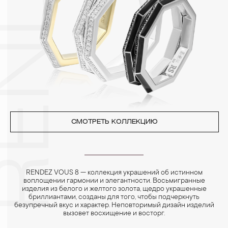
Особенно беречь от воздействия влаги, необходимо
позолоченные изделия. Также высокую влажность плохо
переносят жемчуг, бирюза, малахит и янтарь.
4. Специалисты обычно рекомендуют чистить украшения не
реже одного раза в месяц, а также регулярно протирать их
фланелевой или замшевой салфеткой.
СМОТРЕТЬ КОЛЛЕКЦИЮ
RENDEZ VOUS 8 — коллекция украшений об истинном
воплощении гармонии и элегантности. Восьмигранные
изделия из белого и желтого золота, щедро украшенные
бриллиантами, созданы для того, чтобы подчеркнуть
безупречный вкус и характер. Неповторимый дизайн изделий
вызовет восхищение и восторг.