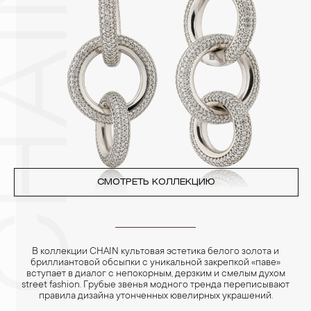
CHAIN
3. Ни в коем случае не храните украшения в ванной комнате.
Особенно беречь от воздействия влаги, необходимо
позолоченные изделия. Также высокую влажность плохо
переносят жемчуг, бирюза, малахит и янтарь.
4. Специалисты обычно рекомендуют чистить украшения не
реже одного раза в месяц, а также регулярно протирать их
фланелевой или замшевой салфеткой.
СМОТРЕТЬ КОЛЛЕКЦИЮ
В коллекции CHAIN культовая эстетика белого золота и
бриллиантовой обсыпки с уникальной закрепкой «паве»
вступает в диалог с непокорным, дерзким и смелым духом
street fashion. Грубые звенья модного тренда переписывают
правила дизайна утонченных ювелирных украшений.