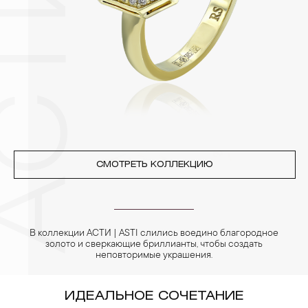
Особенно беречь от воздействия влаги, необходимо
позолоченные изделия. Также высокую влажность плохо
переносят жемчуг, бирюза, малахит и янтарь.
4. Специалисты обычно рекомендуют чистить украшения не
реже одного раза в месяц, а также регулярно протирать их
фланелевой или замшевой салфеткой.
СМОТРЕТЬ КОЛЛЕКЦИЮ
В коллекции АСТИ | ASTI слились воедино благородное
золото и сверкающие бриллианты, чтобы создать
неповторимые украшения.
ИДЕАЛЬНОЕ СОЧЕТАНИЕ