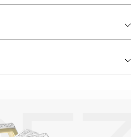
ов рекомендуется снимать во время занятий спортом, при
метических средств. Современные косметические средства
йствия серы покрываются коричневыми пятнами.Кроме того,
си жира и пыли часто разбалтываются и ломаются замки на
или оставить на нем царапины. Изделия с бриллиантами
 изделия. Также высокую влажность плохо переносят жемчуг,
ой или замшевой салфеткой.