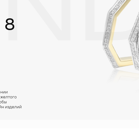
ND
 8
ении
 желтого
тобы
йн изделий