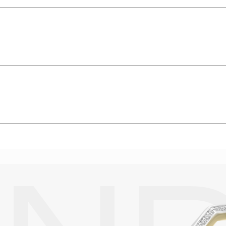
амня 4, чистота камня 6, 0.260 crt
упают в реакцию с внешней средой. Изделия из драгоценных металл
дств, содержащих хлор и активный кислород и при нанесении кос
вызывает появление темного налета, а золотые украшения от возде
абиваются в микроцарапины и притягивают к себе пыль. Из-за сме
альных мешочках. Так будет меньше шансов повредить украшение 
е. Особенно беречь от воздействия влаги, необходимо позолоченные
реже одного раза в месяц, а также регулярно протирать их фланелев