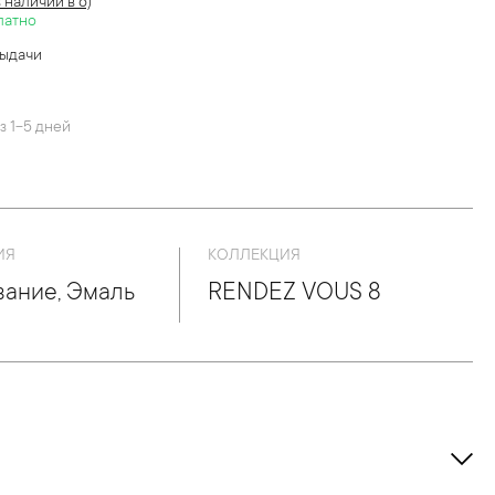
в наличии в 6)
латно
выдачи
й
з 1-5 дней
ИЯ
КОЛЛЕКЦИЯ
ание, Эмаль
RENDEZ VOUS 8