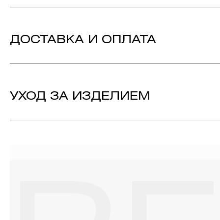
Вес:
3.94 гр.
Вставка:
Бриллиант - 72, огранка «Круг-57», цвет к
ДОСТАВКА И ОПЛАТА
Металл:
Белое Золото 585
Технология:
Родирование, Эмаль
Коллекция:
RENDEZ VOUS 8
УХОД ЗА ИЗДЕЛИЕМ
1. Важно помнить, что ювелирные изделия неизбежно вст
выполнении домашних работ с использованием моющих сре
содержат в своем составе серу. Она окисляет серебро и 
жирные кремы прочно оседают на поверхности металлов, з
ювелирных изделиях.
2. Храните ювелирные украшения в футлярах или специ
необходимо хранить отдельно от других камней.
3. Ни в коем случае не храните украшения в ванной комнат
бирюза, малахит и янтарь.
4. Специалисты обычно рекомендуют чистить украшения не 