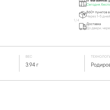
17 магазинов
(
Сегодня, бесп
860+ пунктов 
Через 1-5 дне
1
/
4
Доставка
До двери, чере
ВЕС
ТЕХНОЛОГ
3.94 г
Родиров