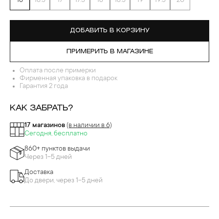
16
16.5
17
17.5
18
18.5
19
19.5
20
ДОБАВИТЬ В КОРЗИНУ
ПРИМЕРИТЬ В МАГАЗИНЕ
Оплата после примерки
Фирменная упаковка в подарок
Гарантия 2 года
КАК ЗАБРАТЬ?
17 магазинов
(в наличии в 6)
Сегодня, бесплатно
860+ пунктов выдачи
Через 1-5 дней
Доставка
До двери, через 1-5 дней