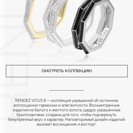
Особенно беречь от воздействия влаги, необходимо
позолоченные изделия. Также высокую влажность плохо
переносят жемчуг, бирюза, малахит и янтарь.
4. Специалисты обычно рекомендуют чистить украшения не
реже одного раза в месяц, а также регулярно протирать их
фланелевой или замшевой салфеткой.
СМОТРЕТЬ КОЛЛЕКЦИЮ
RENDEZ VOUS 8 — коллекция украшений об истинном
воплощении гармонии и элегантности. Восьмигранные
изделия из белого и желтого золота, щедро украшенные
бриллиантами, созданы для того, чтобы подчеркнуть
безупречный вкус и характер. Неповторимый дизайн изделий
вызовет восхищение и восторг.