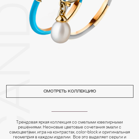
CANDY
Изделия с бриллиантами необходимо хранить отдельно от
других камней.
3. Ни в коем случае не храните украшения в ванной комнате.
Особенно беречь от воздействия влаги, необходимо
позолоченные изделия. Также высокую влажность плохо
переносят жемчуг, бирюза, малахит и янтарь.
4. Специалисты обычно рекомендуют чистить украшения не
реже одного раза в месяц, а также регулярно протирать их
фланелевой или замшевой салфеткой.
СМОТРЕТЬ КОЛЛЕКЦИЮ
Трендовая яркая коллекция со смелыми ювелирными
решениями. Неоновые цветовые сочетания эмали с
самоцветами, игра на контрастах, color-block и оригинальная
геометрия в каждом изделии. Все это выделяет серьги и