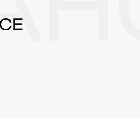
НС
CE