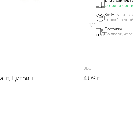
17 магазинов
(
Сегодня, бесп
860+ пунктов 
Через 1-5 дне
1
/
4
Доставка
До двери, чере
ВЕС
ант, Цитрин
4.09 г