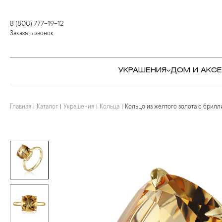
8 (800) 777-19-12
Заказать звонок
УКРАШЕНИЯ
ДОМ И АКС
Главная
Каталог
Украшения
Кольца
Кольцо из желтого золота с брил
КОЛЬЦА
СТОЛОВЫЕ ПРИБОРЫ
КОЛЬЦА
СЕРЬГИ
СЕРВИРОВКА СТОЛА
СЕРЬГИ
ПОДВЕСКИ И КРЕСТЫ
ДЛЯ ЧАЯ
БРАСЛЕТЫ
БРОШИ
ДЛЯ КОФЕ
КОЛЬЕ И ПОДВЕСКИ
КОЛЬЕ
БАР
БРОШИ
ЦЕПИ
ДЕТЯМ
КАМНЕРЕЗНОЕ
ИСКУССТВО