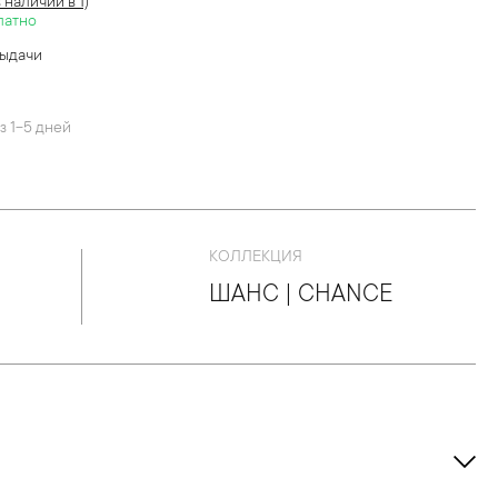
в наличии в 1)
латно
выдачи
й
з 1-5 дней
КОЛЛЕКЦИЯ
ШАНС | CHANCE