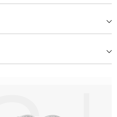
ов рекомендуется снимать во время занятий спортом, при
метических средств. Современные косметические средства
йствия серы покрываются коричневыми пятнами.Кроме того,
си жира и пыли часто разбалтываются и ломаются замки на
или оставить на нем царапины. Изделия с бриллиантами
 изделия. Также высокую влажность плохо переносят жемчуг,
ой или замшевой салфеткой.