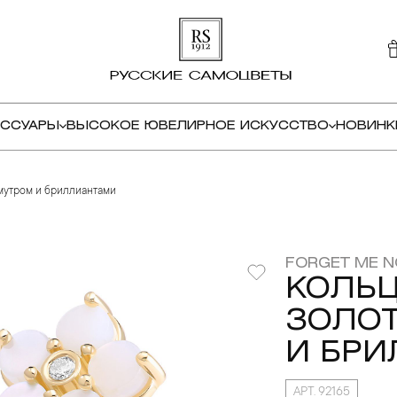
ЕССУАРЫ
ВЫСОКОЕ ЮВЕЛИРНОЕ ИСКУССТВО
НОВИНК
амутром и бриллиантами
FORGET ME N
КОЛЬЦ
ЗОЛОТ
И БР
АРТ. 92165