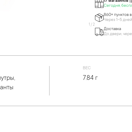
17 магазинов
(
Сегодня, бесп
860+ пунктов 
Через 1-5 дне
1
/
2
Доставка
До двери, чере
ВЕС
утры,
7.84 г
анты