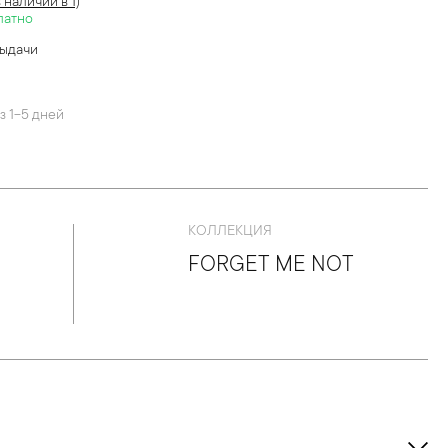
в наличии в 1)
латно
выдачи
й
з 1-5 дней
КОЛЛЕКЦИЯ
FORGET ME NOT