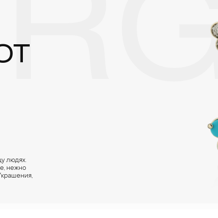
RG
реже одного раза в месяц, а также регулярно протирать их фланелев
OT
у людях.
е, нежно
Украшения,