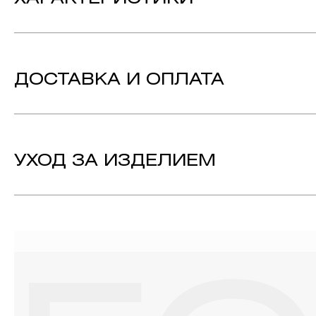
Вес:
7.84 гр.
Вставка:
Перламутр - Количество: 10,
Вес: 0.685c
Бриллиант - Количество: 33,
Вес: 0.218ct
ДОСТАВКА И ОПЛАТА
Металл:
Желтое Золото 750
Коллекция:
FORGET ME NOT
УХОД ЗА ИЗДЕЛИЕМ
1. Важно помнить, что ювелирные изделия неизбежно вст
выполнении домашних работ с использованием моющих сре
содержат в своем составе серу. Она окисляет серебро и 
жирные кремы прочно оседают на поверхности металлов, з
ювелирных изделиях.
2. Храните ювелирные украшения в футлярах или специ
необходимо хранить отдельно от других камней.
3. Ни в коем случае не храните украшения в ванной комнат