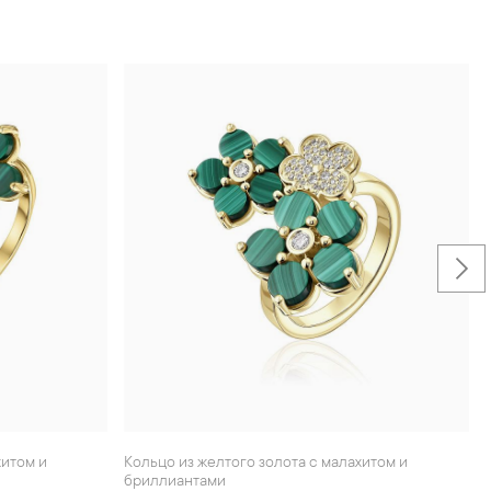
Кольцо из желтого золота с малахитом и
Кольцо из желтого золот
бриллиантами