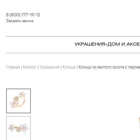
8 (800) 777-19-12
Заказать звонок
УКРАШЕНИЯ
ДОМ И АКС
Главная
Каталог
Украшения
Кольца
Кольцо из желтого золота с перл
КОЛЬЦА
СТОЛОВЫЕ ПРИБОРЫ
КОЛЬЦА
СЕРЬГИ
СЕРВИРОВКА СТОЛА
СЕРЬГИ
ПОДВЕСКИ И КРЕСТЫ
ДЛЯ ЧАЯ
БРАСЛЕТЫ
БРОШИ
ДЛЯ КОФЕ
КОЛЬЕ И ПОДВЕСКИ
КОЛЬЕ
БАР
БРОШИ
ЦЕПИ
ДЕТЯМ
КАМНЕРЕЗНОЕ
ИСКУССТВО