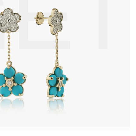
ET
ой или замшевой салфеткой.