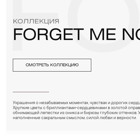
FO
бирюза, малахит и янтарь.
4. Специалисты обычно рекомендуют чистить украшения не 
КОЛЛЕКЦИЯ
FORGET ME N
СМОТРЕТЬ КОЛЛЕКЦИЮ
Украшения о незабываемых моментах, чувствах и дорогих сердц
Хрупкие цветы с бриллиантами-сердцевинами в золотой оправ
обнимающей лепестки из оникса и бирюзы глубоких оттенков. 
наполненные сакральным смыслом, силой любви и верности.