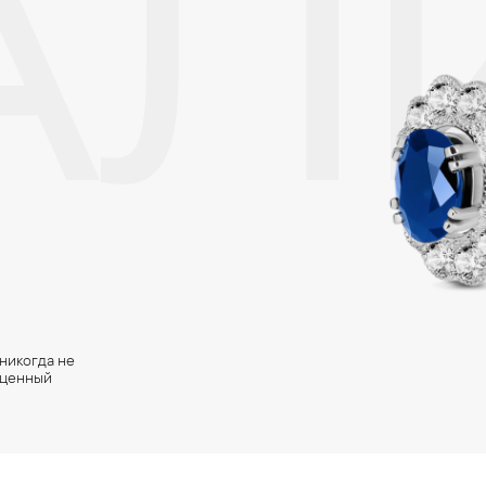
АЛ
реже одного раза в месяц, а также регулярно протирать их фланелев
никогда не
оценный