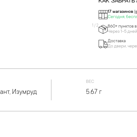
КАК ЗАБРАТЬ
17 магазинов
(
Сегодня, бесп
1
/
2
860+ пунктов 
Через 1-5 дне
Доставка
До двери, чере
ВЕС
ант, Изумруд
5.67 г