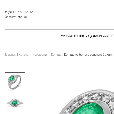
8 (800) 777-19-12
Заказать звонок
УКРАШЕНИЯ
ДОМ И АКС
Главная
Каталог
Украшения
Кольца
Кольцо из белого золота с брилл
КОЛЬЦА
СТОЛОВЫЕ ПРИБОРЫ
КОЛЬЦА
СЕРЬГИ
СЕРВИРОВКА СТОЛА
СЕРЬГИ
ПОДВЕСКИ И КРЕСТЫ
ДЛЯ ЧАЯ
БРАСЛЕТЫ
БРОШИ
ДЛЯ КОФЕ
КОЛЬЕ И ПОДВЕСКИ
КОЛЬЕ
БАР
БРОШИ
ЦЕПИ
ДЕТЯМ
КАМНЕРЕЗНОЕ
ИСКУССТВО