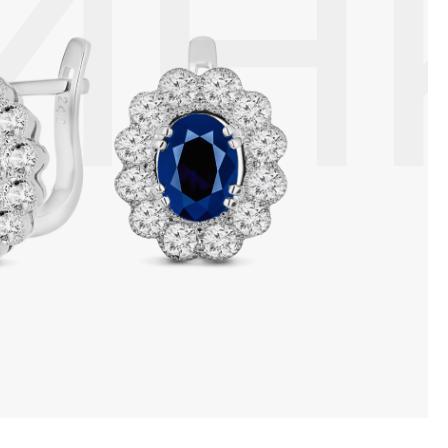
ИН
ой или замшевой салфеткой.