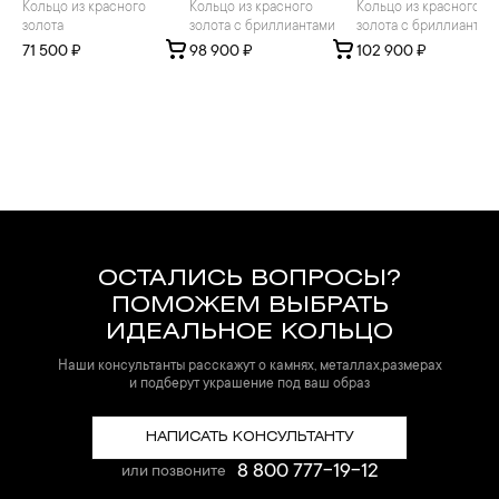
Кольцо из красного
Кольцо из красного
Кольцо из красного
золота
золота с бриллиантами
золота с бриллиантам
71 500 ₽
98 900 ₽
102 900 ₽
ОСТАЛИСЬ ВОПРОСЫ?
ПОМОЖЕМ ВЫБРАТЬ
ИДЕАЛЬНОЕ КОЛЬЦО
Наши консультанты расскажут о камнях, металлах,размерах
и подберут украшение под ваш образ
НАПИСАТЬ КОНСУЛЬТАНТУ
8 800 777-19-12
или позвоните