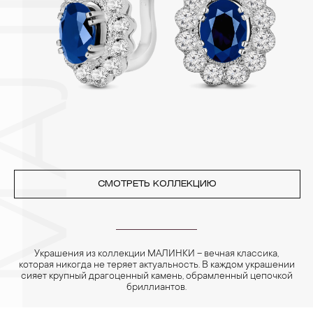
3. Ни в коем случае не храните украшения в ванной комнате.
Особенно беречь от воздействия влаги, необходимо
позолоченные изделия. Также высокую влажность плохо
переносят жемчуг, бирюза, малахит и янтарь.
4. Специалисты обычно рекомендуют чистить украшения не
реже одного раза в месяц, а также регулярно протирать их
фланелевой или замшевой салфеткой.
СМОТРЕТЬ КОЛЛЕКЦИЮ
Украшения из коллекции МАЛИНКИ – вечная классика,
которая никогда не теряет актуальность. В каждом украшении
сияет крупный драгоценный камень, обрамленный цепочкой
бриллиантов.