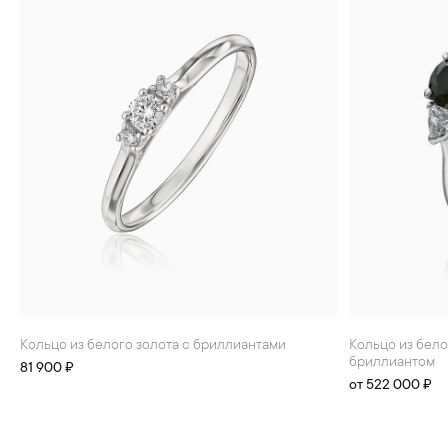
БРАСЛЕТЫ
ИНТЕРЬЕР
ДЕТЯМ
АКСЕССУАРЫ И
СУВЕНИРЫ
МУЖЧИНАМ
ХРУСТАЛЬ И ФАРФОР
Кольцо из белого золота с бриллиантами
Кольцо из белого золота с коньячным
бриллиантом
81 900 ₽
от 522 000 ₽