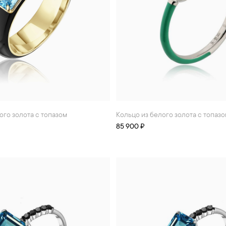
того золота с топазом
Кольцо из белого золота с топаз
85 900 ₽