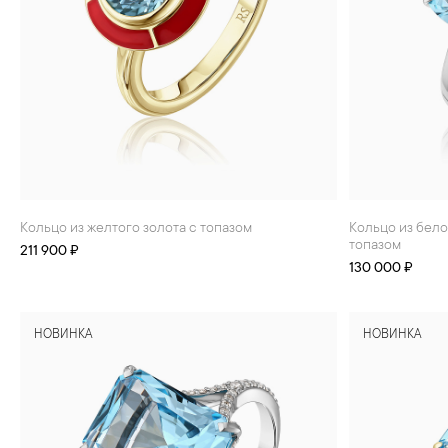
БРАСЛЕТЫ
ИНТЕРЬЕР
ДЕТЯМ
АКСЕССУАРЫ И
СУВЕНИРЫ
МУЖЧИНАМ
ХРУСТАЛЬ И ФАРФОР
Кольцо из желтого золота с топазом
Кольцо из белого золота с бриллиантами и
топазом
211 900 ₽
130 000 ₽
НОВИНКА
НОВИНКА