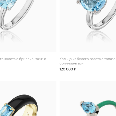
Кольцо из белого золота с топазом и
бриллиантами
120 000 ₽