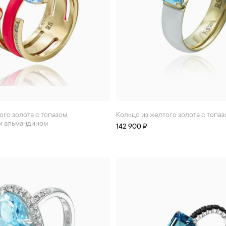
Кольцо из желтого золота с топа
и альмандином
142 900 ₽