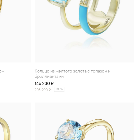
зом
Кольцо из желтого золота с топазом и
бриллиантами
146 230 ₽
30%
208 900
₽