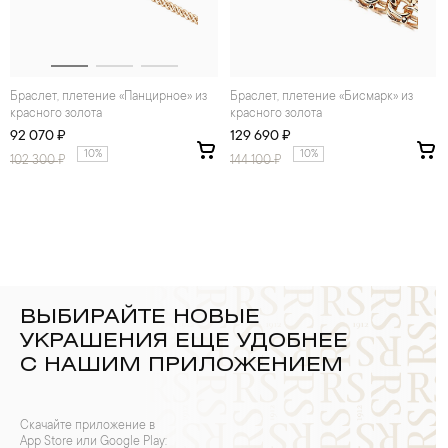
Браслет, плетение «Панцирное» из
Браслет, плетение «Бисмарк» из
красного золота
красного золота
92 070 ₽
129 690 ₽
10%
10%
102 300
₽
144 100
₽
ВЫБИРАЙТЕ НОВЫЕ
УКРАШЕНИЯ ЕЩЕ УДОБНЕЕ
С НАШИМ ПРИЛОЖЕНИЕМ
Скачайте приложение в
App Store или Google Play: