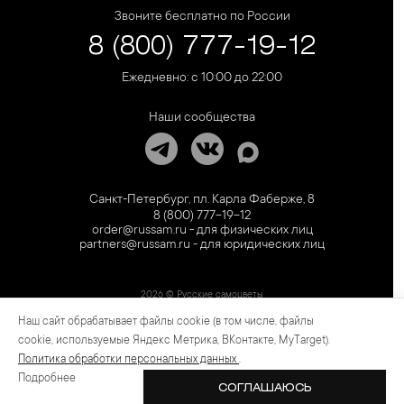
Звоните бесплатно по России
8 (800) 777-19-12
Ежедневно: с 10:00 до 22:00
Наши сообщества
Санкт-Петербург, пл. Карла Фаберже, 8
8 (800) 777-19-12
order@russam.ru - для физических лиц
partners@russam.ru - для юридических лиц
2026 © Русские самоцветы
Наш сайт обрабатывает файлы cookie (в том числе, файлы
Предложение не является публичной офертой. Цены на сайте и в розничной сети
могут отличаться. Информация на сайте о товаре носит рекламный характер и
cookie, используемые Яндекс Метрика, ВКонтакте, MyTarget).
расценивается как приглашение делать оферты на основании п.1 ст. 437
Политика обработки персональных данных
.
Гражданского кодекса РФ.
Подробнее
СОГЛАШАЮСЬ