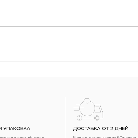
с: 0.975 ct.
-57»,
упают в реакцию с внешней средой. Изделия из драгоценных металл
дств, содержащих хлор и активный кислород и при нанесении кос
вызывает появление темного налета, а золотые украшения от возде
абиваются в микроцарапины и притягивают к себе пыль. Из-за сме
альных мешочках. Так будет меньше шансов повредить украшение 
е. Особенно беречь от воздействия влаги, необходимо позолоченные
реже одного раза в месяц, а также регулярно протирать их фланелев
Я УПАКОВКА
ДОСТАВКА ОТ 2 ДНЕЙ