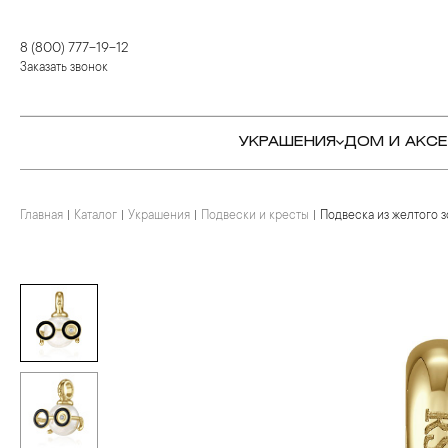
8 (800) 777-19-12
Заказать звонок
УКРАШЕНИЯ
ДОМ И АКС
Главная
Каталог
Украшения
Подвески и кресты
Подвеска из желтого 
КОЛЬЦА
СТОЛОВЫЕ ПРИБОРЫ
КОЛЬЦА
СЕРЬГИ
СЕРВИРОВКА СТОЛА
СЕРЬГИ
ПОДВЕСКИ И КРЕСТЫ
ДЛЯ ЧАЯ
БРАСЛЕТЫ
БРОШИ
ДЛЯ КОФЕ
КОЛЬЕ И ПОДВЕСКИ
КОЛЬЕ
БАР
БРОШИ
ЦЕПИ
ДЕТЯМ
КАМНЕРЕЗНОЕ
ИСКУССТВО