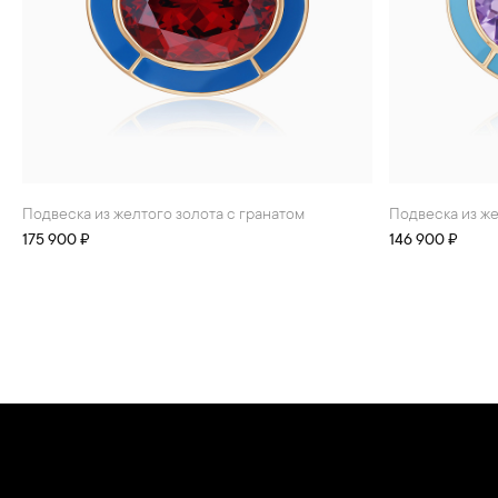
Подвеска из желтого золота с гранатом
Подвеска из ж
175 900 ₽
146 900 ₽