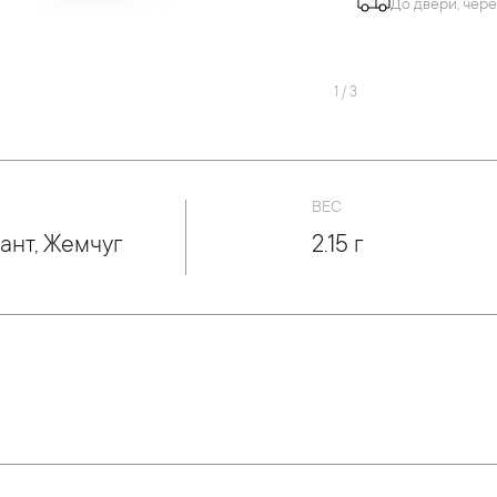
До двери, чере
1
/
3
ВЕС
ант, Жемчуг
2.15 г