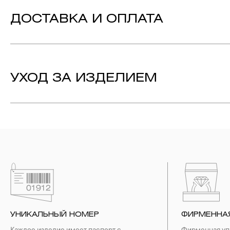
Вставка:
Жемчуг - Количество: 1, Форма: «Шар»,
Ве
ДОСТАВКА И ОПЛАТА
Бриллиант - Количество: 1, Форма: «Круг
Цвет: 4 , Чистота: 6
Вес: 0.010 ct.
Металл:
Желтое Золото 585
Технология:
Эмаль
УХОД ЗА ИЗДЕЛИЕМ
1. Важно помнить, что ювелирные изделия неизбежно вст
выполнении домашних работ с использованием моющих сре
содержат в своем составе серу. Она окисляет серебро и 
жирные кремы прочно оседают на поверхности металлов, з
ювелирных изделиях.
2. Храните ювелирные украшения в футлярах или специ
необходимо хранить отдельно от других камней.
3. Ни в коем случае не храните украшения в ванной комнат
бирюза, малахит и янтарь.
4. Специалисты обычно рекомендуют чистить украшения не 
УНИКАЛЬНЫЙ НОМЕР
ФИРМЕННА