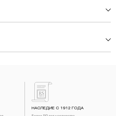
ов рекомендуется снимать во время занятий спортом, при
метических средств. Современные косметические средства
йствия серы покрываются коричневыми пятнами.Кроме того,
си жира и пыли часто разбалтываются и ломаются замки на
или оставить на нем царапины. Изделия с бриллиантами
 изделия. Также высокую влажность плохо переносят жемчуг,
ой или замшевой салфеткой.
НАСЛЕДИЕ С 1912 ГОДА