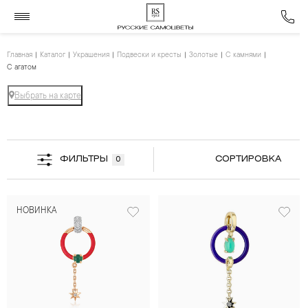
Главная
Каталог
Украшения
Подвески и кресты
Золотые
С камнями
С агатом
Выбрать на карте
ФИЛЬТРЫ
СОРТИРОВКА
0
НОВИНКА