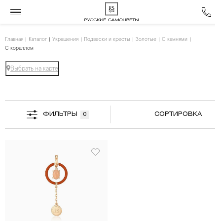
Главная
Каталог
Украшения
Подвески и кресты
Золотые
С камнями
С кораллом
Выбрать на карте
ФИЛЬТРЫ
СОРТИРОВКА
0