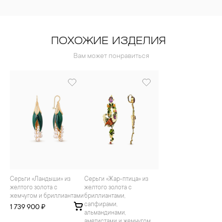
ПОХОЖИЕ ИЗДЕЛИЯ
Вам может понравиться
Серьги «Ландыши» из
Серьги «Жар-птица» из
желтого золота с
желтого золота с
жемчугом и бриллиантами
бриллиантами,
сапфирами,
1 739 900 ₽
альмандинами,
аметистами и жемчугом