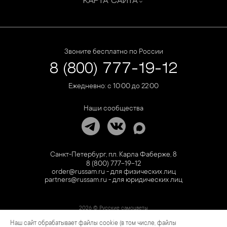
КАРТА САЙТА
Звоните бесплатно по России
8 (800) 777-19-12
Ежедневно: с 10:00 до 22:00
Наши сообщества
Санкт-Петербург, пл. Карла Фаберже, 8
8 (800) 777-19-12
order@russam.ru - для физических лиц
partners@russam.ru - для юридических лиц
2026 © Русские самоцветы
Наш сайт обрабатывает файлы cookie (в том числе, файлы
Предложение не является публичной офертой. Цены на сайте и в розничной сети