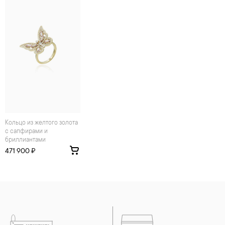
средств. Современные косметические средства содержат в
своем составе серу. Она окисляет серебро и вызывает
появление темного налета, а золотые украшения от
воздействия серы покрываются коричневыми
пятнами.Кроме того, жирные кремы прочно оседают на
поверхности металлов, забиваются в микроцарапины и
притягивают к себе пыль. Из-за смеси жира и пыли часто
разбалтываются и ломаются замки на ювелирных изделиях.
2. Храните ювелирные украшения в футлярах или
специальных мешочках. Так будет меньше шансов
повредить украшение или оставить на нем царапины.
Изделия с бриллиантами необходимо хранить отдельно от
других камней.
Кольцо из желтого золота
с сапфирами и
3. Ни в коем случае не храните украшения в ванной комнате.
бриллиантами
Особенно беречь от воздействия влаги, необходимо
позолоченные изделия. Также высокую влажность плохо
471 900 ₽
переносят жемчуг, бирюза, малахит и янтарь.
4. Специалисты обычно рекомендуют чистить украшения не
реже одного раза в месяц, а также регулярно протирать их
фланелевой или замшевой салфеткой.