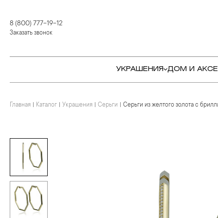
8 (800) 777-19-12
Заказать звонок
УКРАШЕНИЯ
ДОМ И АКС
Главная
Каталог
Украшения
Серьги
Серьги из желтого золота с брил
КОЛЬЦА
СТОЛОВЫЕ ПРИБОРЫ
КОЛЬЦА
СЕРЬГИ
СЕРВИРОВКА СТОЛА
СЕРЬГИ
ПОДВЕСКИ И КРЕСТЫ
ДЛЯ ЧАЯ
БРАСЛЕТЫ
БРОШИ
ДЛЯ КОФЕ
КОЛЬЕ И ПОДВЕСКИ
КОЛЬЕ
БАР
БРОШИ
ЦЕПИ
ДЕТЯМ
КАМНЕРЕЗНОЕ
ИСКУССТВО