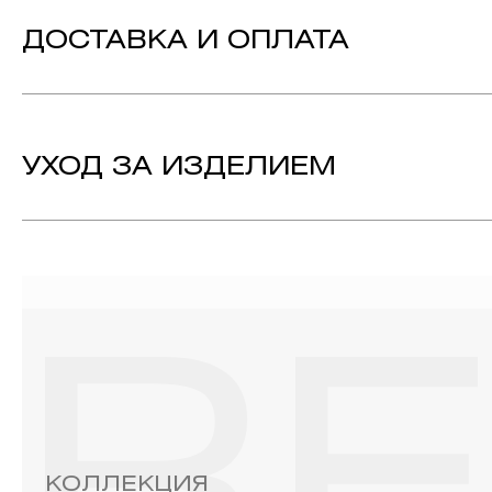
Вставка:
Бриллиант - 276, огранка «Круг-57», цвет 
ДОСТАВКА И ОПЛАТА
Металл:
Желтое Золото 750
Коллекция:
RENDEZ VOUS 8
УХОД ЗА ИЗДЕЛИЕМ
1. Важно помнить, что ювелирные изделия неизбежно вст
выполнении домашних работ с использованием моющих сре
содержат в своем составе серу. Она окисляет серебро и 
жирные кремы прочно оседают на поверхности металлов, з
ювелирных изделиях.
2. Храните ювелирные украшения в футлярах или специ
необходимо хранить отдельно от других камней.
3. Ни в коем случае не храните украшения в ванной комнат
бирюза, малахит и янтарь.
4. Специалисты обычно рекомендуют чистить украшения не 
КОЛЛЕКЦИЯ