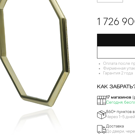
1 726 9
Оплата после п
Фирменная упак
Гарантия 2 года
КАК ЗАБРАТЬ
17 магазинов
(
Сегодня, бесп
860+ пунктов 
Через 1-5 дне
Доставка
До двери, чере