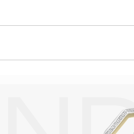
камня 3, чистота камня 4, 0.990 crt
упают в реакцию с внешней средой. Изделия из драгоценных металл
дств, содержащих хлор и активный кислород и при нанесении кос
вызывает появление темного налета, а золотые украшения от возде
абиваются в микроцарапины и притягивают к себе пыль. Из-за сме
альных мешочках. Так будет меньше шансов повредить украшение 
е. Особенно беречь от воздействия влаги, необходимо позолоченные
реже одного раза в месяц, а также регулярно протирать их фланелев