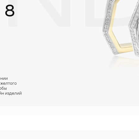
ND
 8
ении
 желтого
тобы
йн изделий