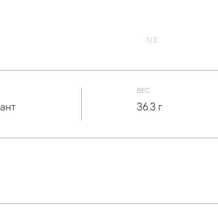
1
/
2
ВЕС
ант
36.3 г