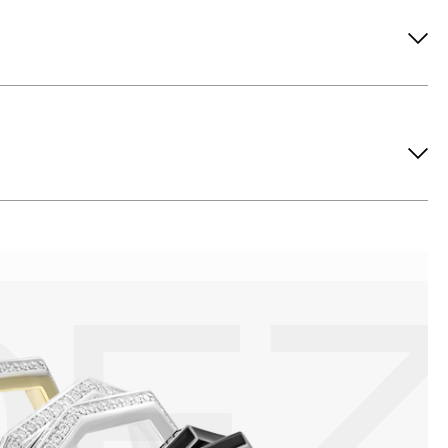
ов рекомендуется снимать во время занятий спортом, при
метических средств. Современные косметические средства
йствия серы покрываются коричневыми пятнами.Кроме того,
си жира и пыли часто разбалтываются и ломаются замки на
или оставить на нем царапины. Изделия с бриллиантами
 изделия. Также высокую влажность плохо переносят жемчуг,
ой или замшевой салфеткой.