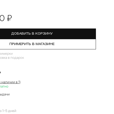
00 ₽
ДОБАВИТЬ В КОРЗИНУ
ПРИМЕРИТЬ В МАГАЗИНЕ
римерки
овка в подарок
?
в наличии в 1)
латно
выдачи
й
з 1-5 дней